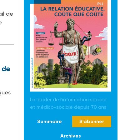
il de
e
t de
ques
Le leader de l'information sociale
et médico-sociale depuis 70 ans
Sommaire
S'abonner
Archives