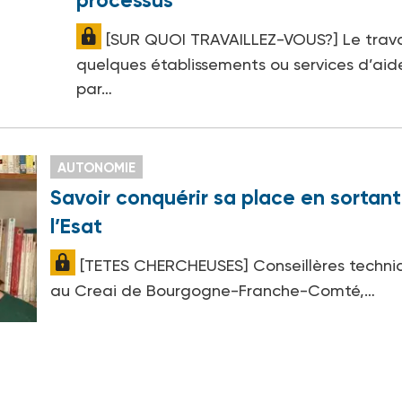
processus"
[SUR QUOI TRAVAILLEZ-VOUS?] Le trava
quelques établissements ou services d’aid
par…
AUTONOMIE
Savoir conquérir sa place en sortan
l’Esat
[TETES CHERCHEUSES] Conseillères techni
au Creai de Bourgogne-Franche-Comté,…