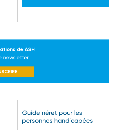
mations de ASH
e newsletter
INSCRIRE
Guide néret pour les
personnes handicapées