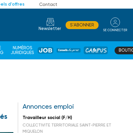
els d'offres
Contact
S'ABONNER
Newsletter
SE CONNECTER
CONSEIL
E
NUMÉROS
BOUTI
JOB
DE
CAMPUS
AG
JURIDIQUES
PROS
Annonces emploi
iés
Travailleur social (F/H)
COLLECTIVITE TERRITORIALE SAINT-PIERRE ET
MIQUELON