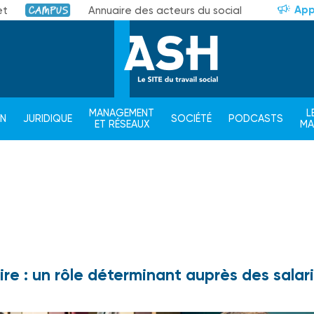
App
et
Annuaire des acteurs du social
Campus
MANAGEMENT
L
ON
JURIDIQUE
SOCIÉTÉ
PODCASTS
ET RÉSEAUX
M
ire : un rôle déterminant auprès des salar