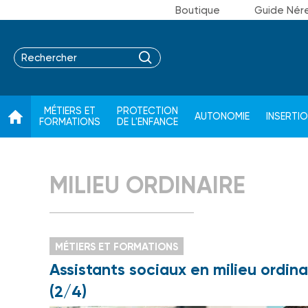
Boutique
Guide Nér
MÉTIERS ET
PROTECTION
AUTONOMIE
INSERTI
FORMATIONS
DE L'ENFANCE
MILIEU ORDINAIRE
MÉTIERS ET FORMATIONS
Assistants sociaux en milieu ordina
(2/4)