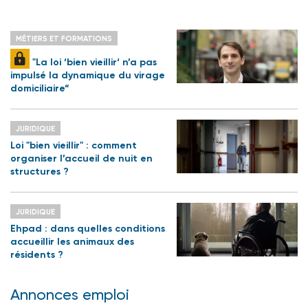
MÉTIERS ET FORMATIONS
"La loi ‘bien vieillir‘ n’a pas
impulsé la dynamique du virage
domiciliaire“
JURIDIQUE
Loi "bien vieillir" : comment
organiser l’accueil de nuit en
structures ?
JURIDIQUE
Ehpad : dans quelles conditions
accueillir les animaux des
résidents ?
Annonces emploi