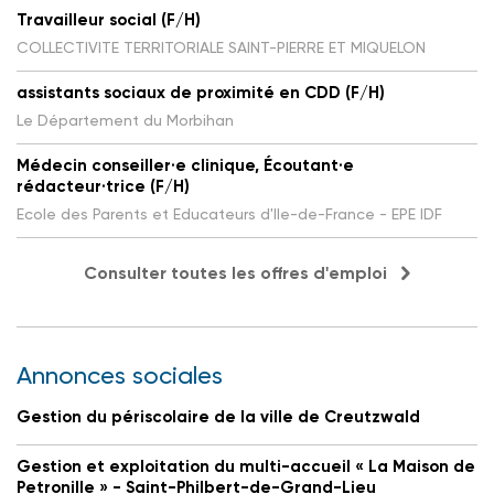
Travailleur social (F/H)
COLLECTIVITE TERRITORIALE SAINT-PIERRE ET MIQUELON
assistants sociaux de proximité en CDD (F/H)
Le Département du Morbihan
Médecin conseiller·e clinique, Écoutant·e
rédacteur·trice (F/H)
Ecole des Parents et Educateurs d'Ile-de-France - EPE IDF
Consulter toutes les offres d'emploi
Annonces sociales
Gestion du périscolaire de la ville de Creutzwald
Gestion et exploitation du multi-accueil « La Maison de
Petronille » - Saint-Philbert-de-Grand-Lieu