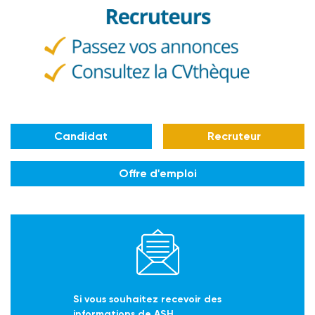
Candidat
Recruteur
Offre d'emploi
Si vous souhaitez recevoir des
informations de ASH