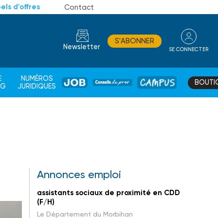
els d'offres
Contact
S'ABONNER
Newsletter
SE CONNECTER
CONSEIL
E
NUMÉROS
BOUTI
JOB
DE
CAMPUS
AG
JURIDIQUES
PROS
Annonces emploi
assistants sociaux de proximité en CDD
(F/H)
Le Département du Morbihan