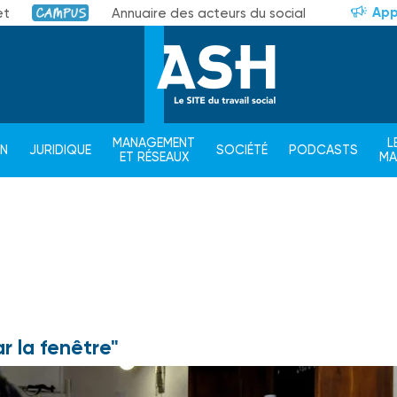
App
et
Annuaire des acteurs du social
Campus
MANAGEMENT
L
ON
JURIDIQUE
SOCIÉTÉ
PODCASTS
ET RÉSEAUX
M
r la fenêtre"