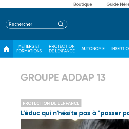
Boutique
Guide Nér
MÉTIERS ET
PROTECTION
AUTONOMIE
INSERTI
FORMATIONS
DE L'ENFANCE
GROUPE ADDAP 13
PROTECTION DE L'ENFANCE
L’éduc qui n’hésite pas à "passer pa