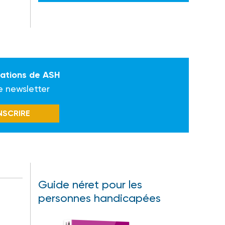
mations de ASH
e newsletter
INSCRIRE
Guide néret pour les
personnes handicapées