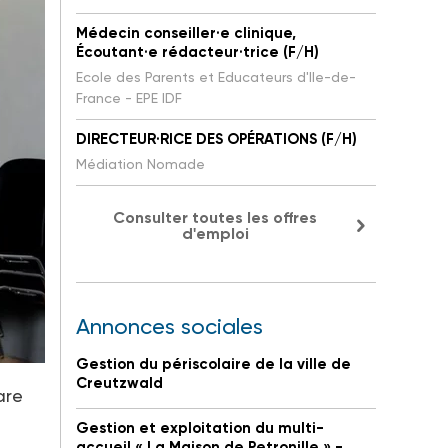
Médecin conseiller·e clinique,
Écoutant·e rédacteur·trice (F/H)
Ecole des Parents et Educateurs d'Ile-de-
France - EPE IDF
DIRECTEUR·RICE DES OPÉRATIONS (F/H)
Médiation Nomade
Consulter toutes les offres
d'emploi
Annonces sociales
Gestion du périscolaire de la ville de
Creutzwald
are
Gestion et exploitation du multi-
accueil « La Maison de Petronille » -