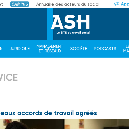
App
et
Annuaire des acteurs du social
Campus
MANAGEMENT
L
ON
JURIDIQUE
SOCIÉTÉ
PODCASTS
ET RÉSEAUX
M
VICE
uveaux accords de travail agréés