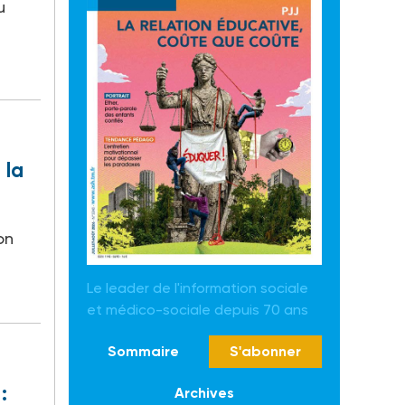
u
 la
on
Le leader de l'information sociale
et médico-sociale depuis 70 ans
Sommaire
S'abonner
:
Archives