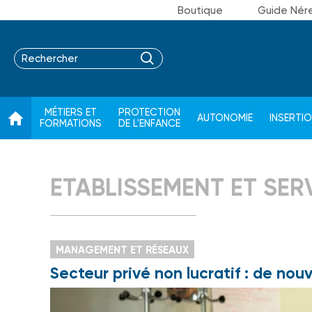
Boutique
Guide Nér
MÉTIERS ET
PROTECTION
AUTONOMIE
INSERTI
FORMATIONS
DE L'ENFANCE
ETABLISSEMENT ET SER
MANAGEMENT ET RÉSEAUX
Secteur privé non lucratif : de no