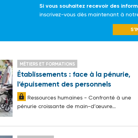
Si vous souhaitez recevoir des infor
inscrivez-vous dès maintenant à notr
S’
MÉTIERS ET FORMATIONS
Établissements : face à la pénurie,
l’épuisement des personnels
Ressources humaines - Confronté à une
pénurie croissante de main-d’œuvre…