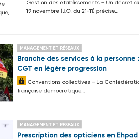
Gestion des établissements – Un décret d
de
19 novembre (J.O. du 21-11) précise…
que,
MANAGEMENT ET RÉSEAUX
Branche des services à la personne :
CGT en légère progression
Conventions collectives – La Confédérati
française démocratique…
MANAGEMENT ET RÉSEAUX
Prescription des opticiens en Ehpad 