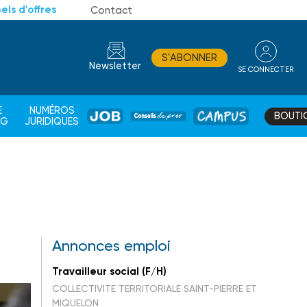
els d'offres
Contact
S'ABONNER
Newsletter
SE CONNECTER
CONSEIL
E
NUMÉROS
BOUTI
JOB
DE
CAMPUS
AG
JURIDIQUES
PROS
Annonces emploi
Travailleur social (F/H)
COLLECTIVITE TERRITORIALE SAINT-PIERRE ET
MIQUELON