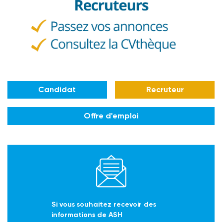
Candidat
Recruteur
Offre d'emploi
Si vous souhaitez recevoir des
informations de ASH