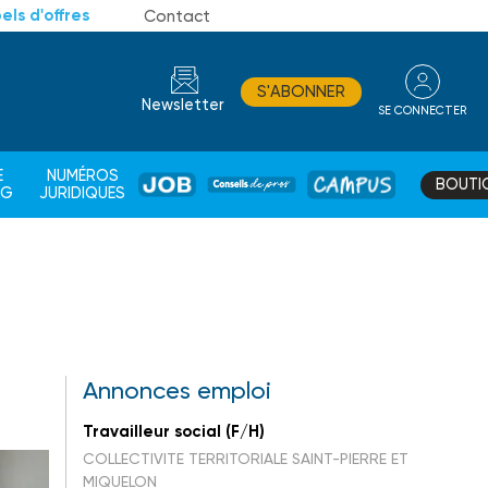
els d'offres
Contact
S'ABONNER
Newsletter
SE CONNECTER
CONSEIL
E
NUMÉROS
BOUTI
JOB
DE
CAMPUS
AG
JURIDIQUES
PROS
Annonces emploi
Travailleur social (F/H)
COLLECTIVITE TERRITORIALE SAINT-PIERRE ET
MIQUELON