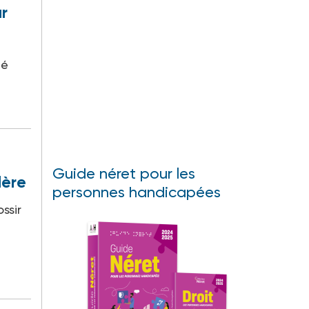
ar
lé
Guide néret pour les
lère
personnes handicapées
ssir