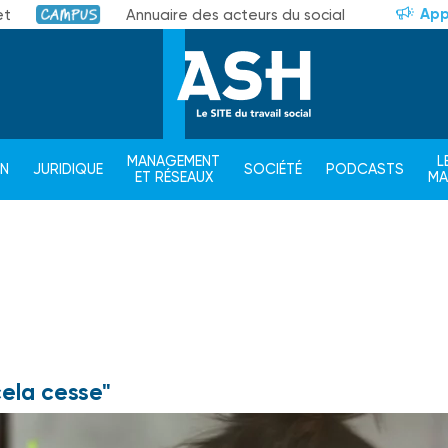
App
et
Annuaire des acteurs du social
Campus
MANAGEMENT
L
ON
JURIDIQUE
SOCIÉTÉ
PODCASTS
ET RÉSEAUX
M
cela cesse"