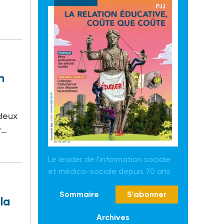
n
deux
r…
Le leader de l'information sociale
et médico-sociale depuis 70 ans
Sommaire
S'abonner
la
Archives