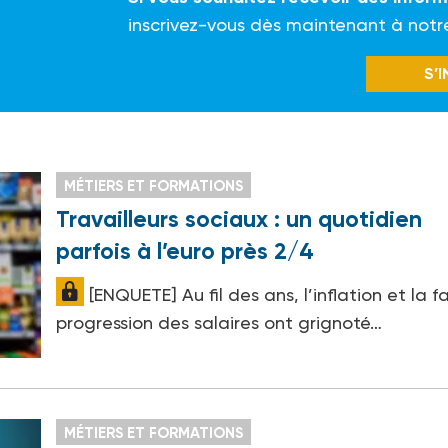
inscrivez-vous dès maintenant à notr
S’
MÉTIERS ET FORMATIONS
Travailleurs sociaux : un quotidien
parfois à l’euro près 2/4
[ENQUETE] Au fil des ans, l’inflation et la f
progression des salaires ont grignoté…
MÉTIERS ET FORMATIONS