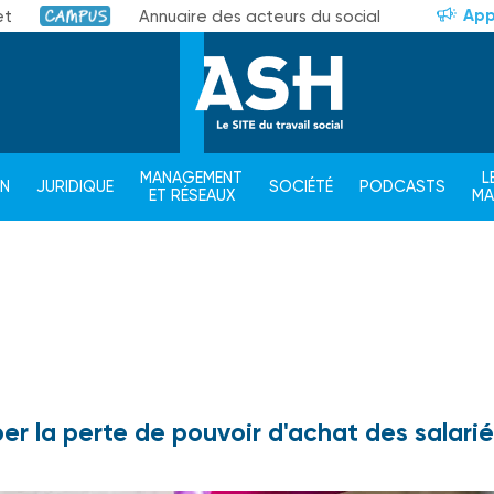
App
et
Annuaire des acteurs du social
Campus
MANAGEMENT
L
ON
JURIDIQUE
SOCIÉTÉ
PODCASTS
ET RÉSEAUX
M
r la perte de pouvoir d'achat des salariés