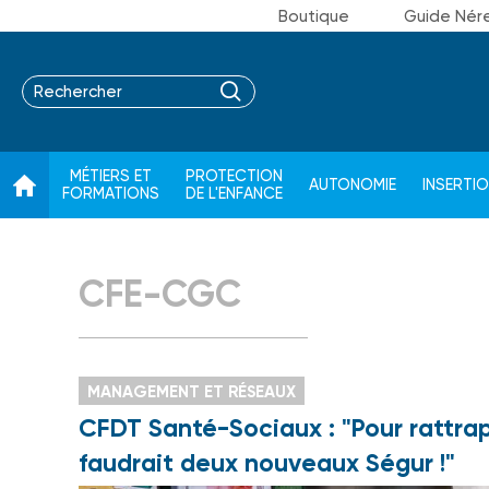
Boutique
Guide Nér
MÉTIERS ET
PROTECTION
AUTONOMIE
INSERTI
FORMATIONS
DE L'ENFANCE
CFE-CGC
MANAGEMENT ET RÉSEAUX
CFDT Santé-Sociaux : "Pour rattrape
faudrait deux nouveaux Ségur !"