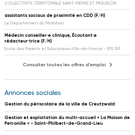
COLLECTIVITE TERRITORIALE SAINT-PIERRE ET MIQUELON
assistants sociaux de proximité en CDD (F/H)
Le Département du Morbihan
Médecin conseiller·e clinique, Écoutant·e
rédacteur·trice (F/H)
Ecole des Parents et Educateurs d'Ile-de-France - EPE IDF
Consulter toutes les offres d'emploi
Annonces sociales
Gestion du périscolaire de la ville de Creutzwald
Gestion et exploitation du multi-accueil « La Maison de
Petronille » - Saint-Philbert-de-Grand-Lieu