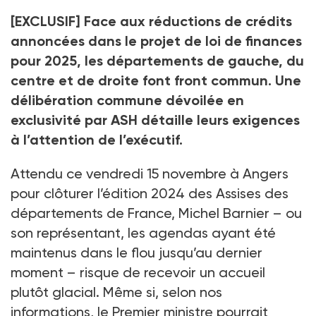
en grande difficulté, de poursuivre leurs missions".
[EXCLUSIF] Face aux réductions de crédits
Crédit photo DR
annoncées dans le projet de loi de finances
pour 2025, les départements de gauche, du
centre et de droite font front commun. Une
délibération commune dévoilée en
exclusivité par ASH détaille leurs exigences
à l’attention de l’exécutif.
Attendu ce vendredi 15
novembre à Angers
pour clôturer l’édition 2024 des Assises des
départements de France, Michel Barnier –
ou
son représentant, les agendas ayant été
maintenus dans le flou jusqu’au dernier
moment
– risque de recevoir un accueil
plutôt glacial. Même si, selon nos
informations, le Premier ministre pourrait