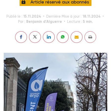
Article réservé aux abonnés
15.11.2024
18.11.2024
Publié le :
Dernière Mise à jour :
Benjamin d'Alguerre
5 min.
Par :
Lecture :