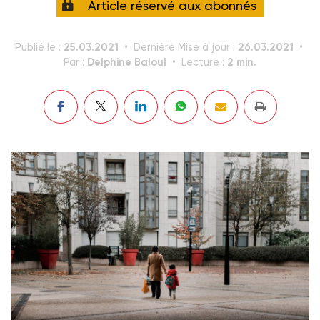
Article réservé aux abonnés
25.03.2021
26.03.2021
Publié le :
Dernière Mise à jour :
Delphine Baloul
2 min.
Par :
Lecture :