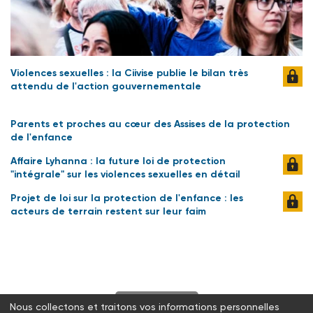
Violences sexuelles : la Ciivise publie le bilan très
attendu de l'action gouvernementale
Parents et proches au cœur des Assises de la protection
de l'enfance
Affaire Lyhanna : la future loi de protection
"intégrale" sur les violences sexuelles en détail
Projet de loi sur la protection de l'enfance : les
acteurs de terrain restent sur leur faim
S'abonner
Nous collectons et traitons vos informations personnelles