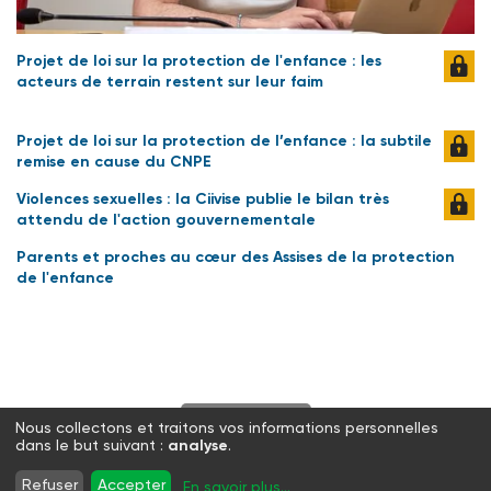
Projet de loi sur la protection de l'enfance : les
acteurs de terrain restent sur leur faim
Projet de loi sur la protection de l’enfance : la subtile
remise en cause du CNPE
Violences sexuelles : la Ciivise publie le bilan très
attendu de l'action gouvernementale
Parents et proches au cœur des Assises de la protection
de l'enfance
S'abonner
Nous collectons et traitons vos informations personnelles
dans le but suivant :
analyse
.
Twitter
Facebook
LinkedIn
Instagram
Refuser
Accepter
En savoir plus
...
WhatsApp