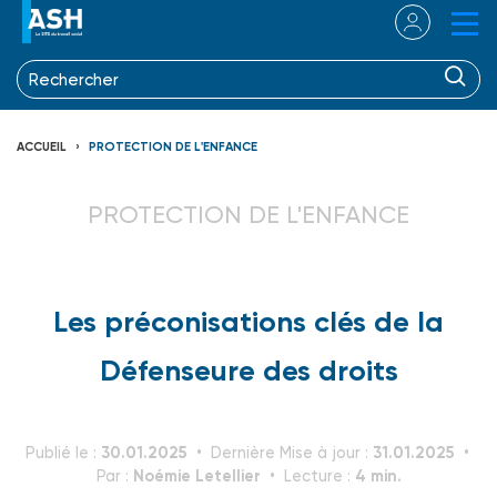
ACCUEIL
PROTECTION DE L'ENFANCE
PROTECTION DE L'ENFANCE
Les préconisations clés de la
Défenseure des droits
30.01.2025
31.01.2025
Publié le :
Dernière Mise à jour :
Noémie Letellier
4 min.
Par :
Lecture :