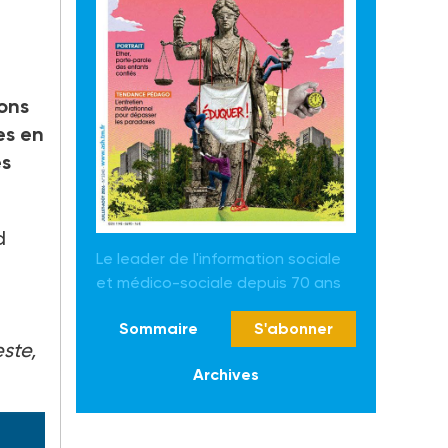
ons
es en
es
d
Le leader de l'information sociale
et médico-sociale depuis 70 ans
n
Sommaire
S'abonner
ste,
Archives