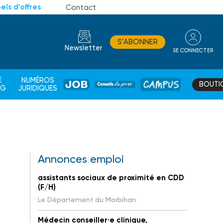
els d'offres
Contact
S'ABONNER
Newsletter
SE CONNECTER
CONSEIL
E
NUMÉROS
BOUTI
JOB
DE
CAMPUS
AG
JURIDIQUES
PROS
Annonces emploi
assistants sociaux de proximité en CDD
(F/H)
Le Département du Morbihan
Médecin conseiller·e clinique,