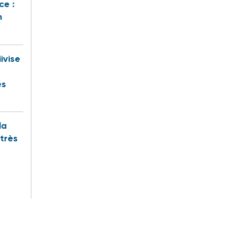
ce :
n
iivise
es
la
 très