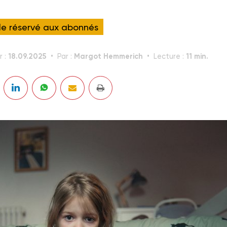
cle réservé aux abonnés
18.09.2025
Margot Hemmerich
11 min.
r :
Par :
Lecture :