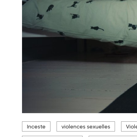
Campagne nationale de lutte contre les violences s
Inceste
violences sexuelles
Viol
Crédit photo DR