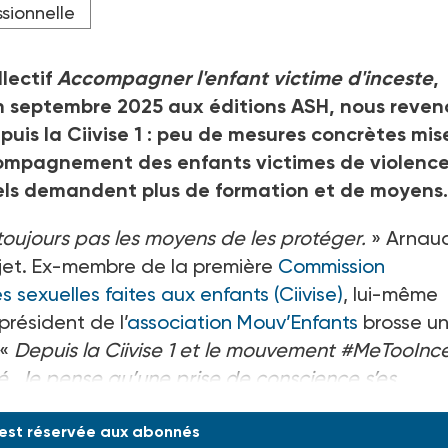
sionnelle
llectif
Accompagner l'enfant victime d'inceste
,
en septembre 2025 aux éditions ASH, nous reven
uis la Ciivise
1
: peu de mesures concrètes mis
compagnement des enfants victimes de violenc
onnels demandent plus de formation et de moyens.
toujours pas les moyens de les protéger.
» Arnau
ujet. Ex-membre de la première
Commission
s sexuelles faites aux enfants (Ciivise)
, lui-même
 président de l’
association Mouv’Enfants
brosse u
«
Depuis la Ciivise
1 et le mouvement #MeTooInce
té. Je pense qu’une prise de conscience s’es
 est réservée aux abonnés