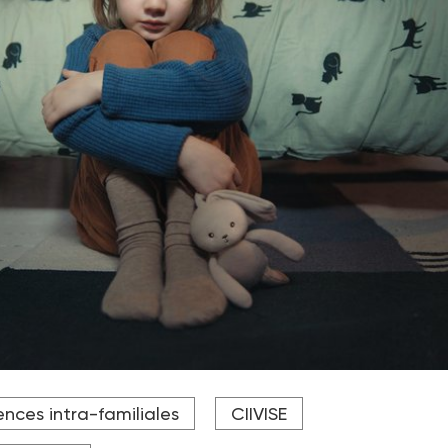
exuelles faites aux enfants du ministère des Solidarités.
ences intra-familiales
CIIVISE