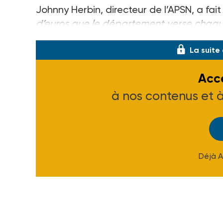
Johnny Herbin, directeur de l’APSN, a fait
d’euros que le département verse chaque
La suite
Accé
à nos contenus et 
Déjà 