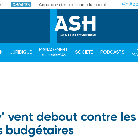
App
et
Annuaire des acteurs du social
Campus
MANAGEMENT
L
ON
JURIDIQUE
SOCIÉTÉ
PODCASTS
ET RÉSEAUX
M
v’ vent debout contre les
 budgétaires