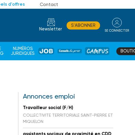
els d'offres
Contact
S'ABONNER
Newsletter
SE CONNECTER
CONSEIL
E
NUMÉROS
BOUTI
JOB
DE
CAMPUS
AG
JURIDIQUES
PROS
Annonces emploi
Travailleur social (F/H)
COLLECTIVITE TERRITORIALE SAINT-PIERRE ET
MIQUELON
assistants sociaux de proximité en CDD