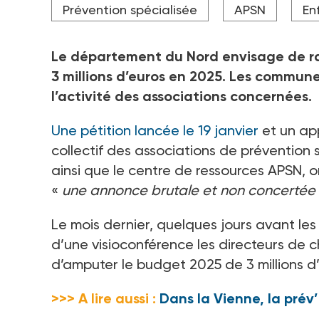
Prévention spécialisée
APSN
En
lancement, plus de 2 000 signatures.
Crédit photo Capture d'écran de la pétition en ligne
Le département du Nord envisage de ra
3
millions d’euros en 2025. Les communes
l’activité des associations concernées.
Une pétition lancée le 19 janvier
et un app
collectif des associations de prévention sp
ainsi que le centre de ressources APSN, o
«
une annonce brutale et non concertée
Le mois dernier, quelques jours avant les
d’une visioconférence les directeurs de c
d’amputer le budget 2025 de 3 millions d’
>>> A lire aussi :
Dans la Vienne, la prév’