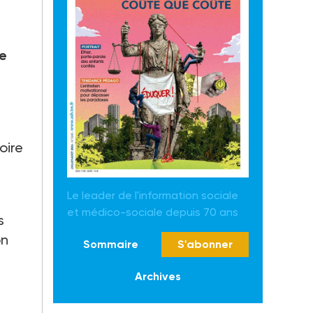
de
oire
Le leader de l'information sociale
et médico-sociale depuis 70 ans
s
on
Sommaire
S'abonner
Archives