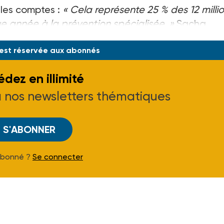
 les comptes :
« Cela représente 25 % des 12 milli
 année à la prévention spécialisée. »
Sacha
 est réservée aux abonnés
dez en illimité
à nos newsletters thématiques
S'ABONNER
Abonné ?
Se connecter