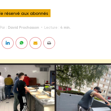
cle réservé aux abonnés
David Prochasson
4 min.
Par :
Lecture :