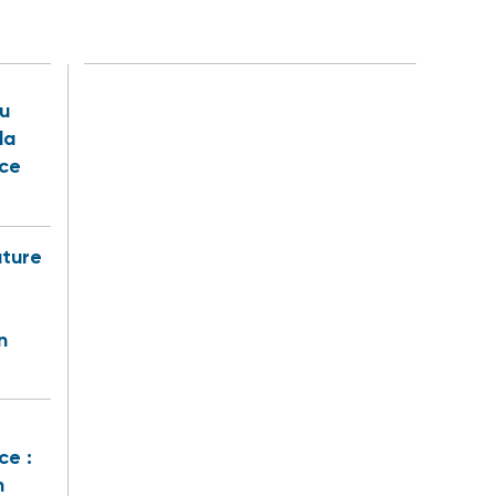
u
la
nce
uture
n
ce :
n