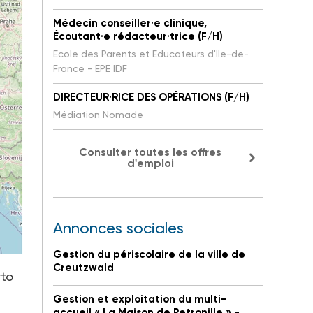
Médecin conseiller·e clinique,
Écoutant·e rédacteur·trice (F/H)
Ecole des Parents et Educateurs d'Ile-de-
France - EPE IDF
DIRECTEUR·RICE DES OPÉRATIONS (F/H)
Médiation Nomade
Consulter toutes les offres
d'emploi
Annonces sociales
Gestion du périscolaire de la ville de
Creutzwald
rto
Gestion et exploitation du multi-
accueil « La Maison de Petronille » -