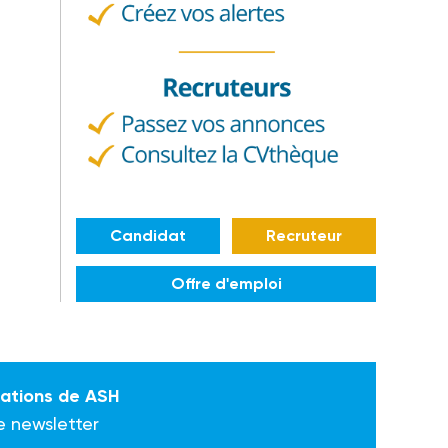
Candidat
Recruteur
Offre d'emploi
mations de ASH
e newsletter