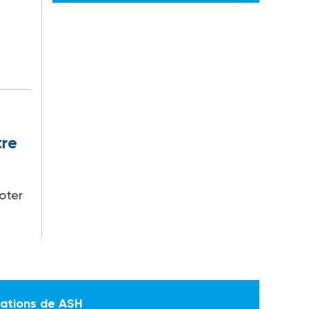
tre
oter
mations de ASH