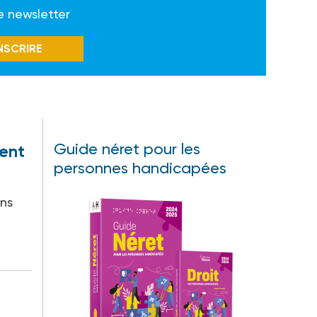
e newsletter
INSCRIRE
Guide néret pour les
lent
personnes handicapées
ons