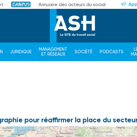
App
et
Annuaire des acteurs du social
Campus
MANAGEMENT
L
ON
JURIDIQUE
SOCIÉTÉ
PODCASTS
ET RÉSEAUX
M
raphie pour réaffirmer la place du secteu