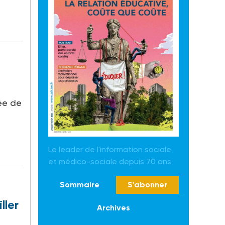
ée de
Le leader de l'information sociale
et médico-sociale depuis 70 ans
Sommaire
S'abonner
ller
Archives