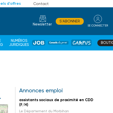
els d'offres
Contact
S'ABONNER
Newsletter
SE CONNECTER
CONSEIL
E
NUMÉROS
BOUTI
JOB
DE
CAMPUS
AG
JURIDIQUES
PROS
Annonces emploi
r
assistants sociaux de proximité en CDD
(F/H)
Le Département du Morbihan