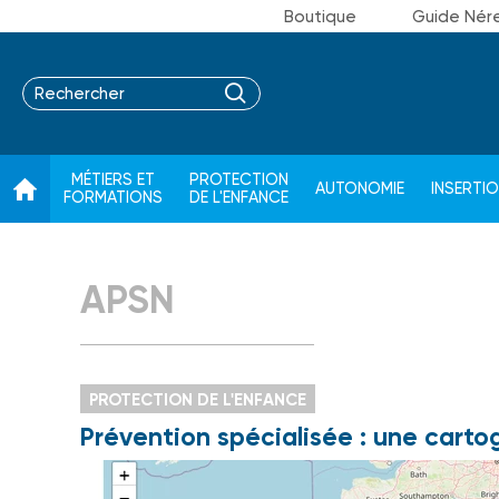
Boutique
Guide Nér
MÉTIERS ET
PROTECTION
AUTONOMIE
INSERTI
FORMATIONS
DE L'ENFANCE
APSN
PROTECTION DE L'ENFANCE
Prévention spécialisée : une cartog