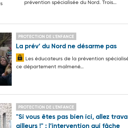
prévention spécialisée du Nord. Trois…
rs
PROTECTION DE L'ENFANCE
La prév’ du Nord ne désarme pas
Les éducateurs de la prévention spécialis
ce département malmené…
PROTECTION DE L'ENFANCE
"Si vous êtes pas bien ici, allez travai
ailleurs !" : l’intervention qui fâche