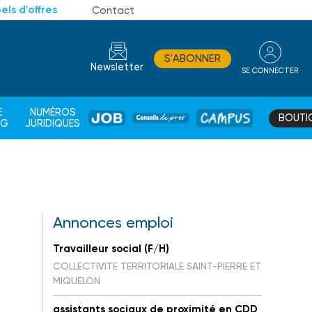
els d'offres
Contact
S'ABONNER
Newsletter
SE CONNECTER
CONSEIL
E
NUMÉROS
BOUTI
JOB
DE
CAMPUS
AG
JURIDIQUES
PROS
Annonces emploi
Travailleur social (F/H)
COLLECTIVITE TERRITORIALE SAINT-PIERRE ET
MIQUELON
assistants sociaux de proximité en CDD