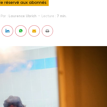
cle réservé aux abonnés
Laurence Ubrich
7 min.
Par :
Lecture :