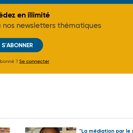
dez en illimité
à nos newsletters thématiques
S'ABONNER
Abonné ?
Se connecter
"La médiation par le 