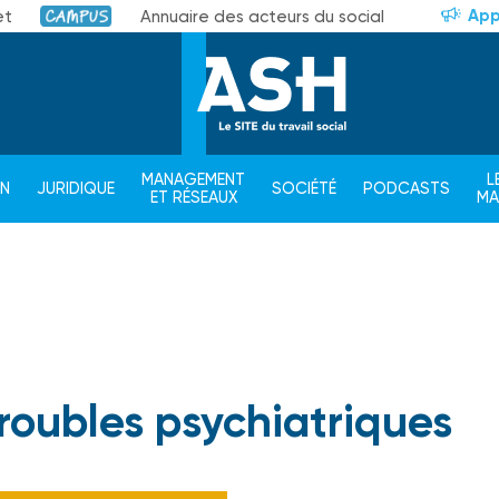
App
et
Annuaire des acteurs du social
Campus
MANAGEMENT
L
ON
JURIDIQUE
SOCIÉTÉ
PODCASTS
ET RÉSEAUX
M
troubles psychiatriques