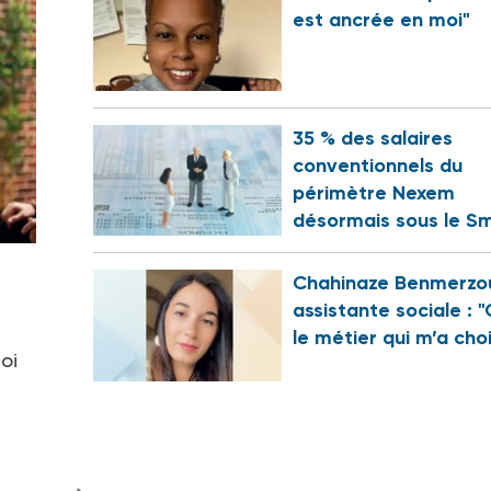
est ancrée en moi"
35 % des salaires
conventionnels du
périmètre Nexem
désormais sous le Sm
Chahinaze Benmerzo
assistante sociale : "
le métier qui m’a choi
oi