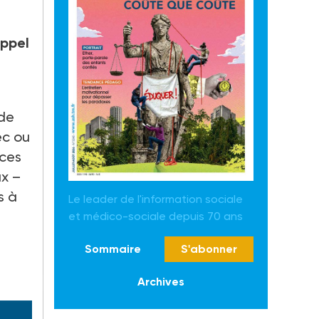
appel
 de
ec ou
 ces
ux –
s à
Le leader de l'information sociale
et médico-sociale depuis 70 ans
Sommaire
S'abonner
Archives