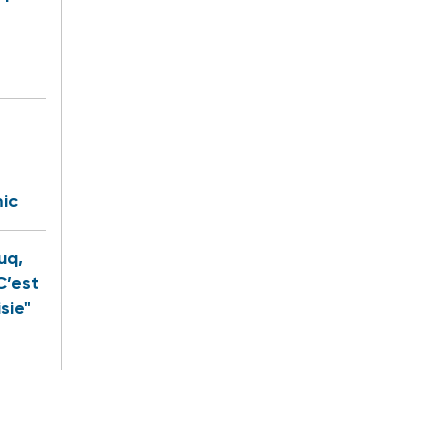
ic
uq,
C’est
sie"