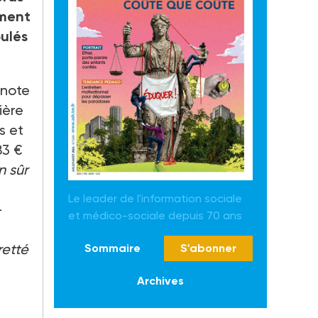
ement
oulés
 note
ière
s et
83 €
n sûr
Le leader de l'information sociale
-
et médico-sociale depuis 70 ans
retté
Sommaire
S'abonner
Archives