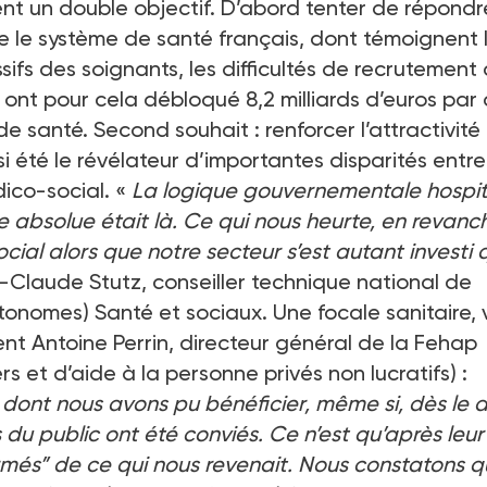
ent un double objectif. D’abord tenter de répondr
se le système de santé français, dont témoignent 
ifs des soignants, les difficultés de recrutement
ls ont pour cela débloqué 8,2 milliards d’euros par
de santé. Second souhait : renforcer l’attractivité
si été le révélateur d’importantes disparités entre
dico-social. «
La logique gouvernementale hospit
e absolue était là. Ce qui nous heurte, en revanc
ocial alors que notre secteur s’est autant investi
-Claude Stutz, conseiller technique national de
tonomes) Santé et sociaux. Une focale sanitaire, 
 Antoine Perrin, directeur général de la Fehap
s et d’aide à la personne privés non lucratifs) :
s dont nous avons pu bénéficier, même si, dès le 
 du public ont été conviés. Ce n’est qu’après leur
més” de ce qui nous revenait. Nous constatons q