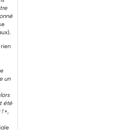
tre
donné
se
aux).
 rien
s
de
e un
lors
t été
 !
»,
iale