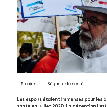
Photo d'illustration
Salaire
Ségur de la santé
Crédit photo Hans Lucas via AFP
Les espoirs étaient immenses pour les a
santé en juillet 2020. La déception l’e