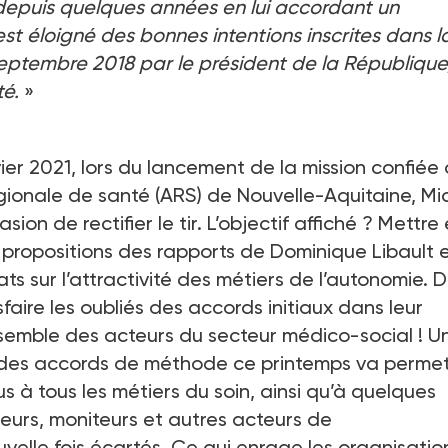
 depuis quelques années en lui accordant un
st éloigné des bonnes intentions inscrites dans l
ptembre 2018 par le président de la République,
té.
»
vier 2021, lors du lancement de la mission confiée
égionale de santé (ARS) de Nouvelle-Aquitaine, Mi
on de rectifier le tir. L’objectif affiché ? Mettre
ropositions des rapports de Dominique Libault 
s sur l’attractivité des métiers de l’autonomie. 
faire les oubliés des accords initiaux dans leur
semble des acteurs du secteur médico-social ! U
 des accords de méthode ce printemps va permet
à tous les métiers du soin, ainsi qu’à quelques
eurs, moniteurs et autres acteurs de
elle fois écartés. Ce qui enrage les organisatio