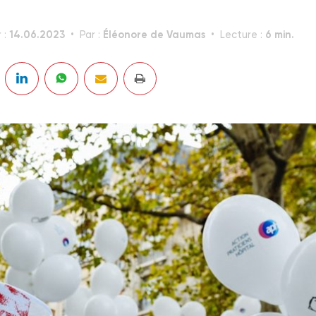
14.06.2023
Éléonore de Vaumas
6 min.
 :
Par :
Lecture :