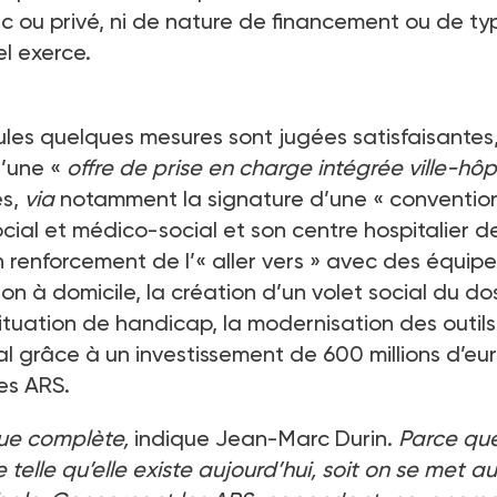
lic ou privé, ni de nature de financement ou de ty
el exerce.
 seules quelques mesures sont jugées satisfaisantes
d’une «
offre de prise en charge intégrée ville-hôp
es,
via
notamment la signature d’une « conventio
cial et médico-social et son centre hospitalier d
un renforcement de l’« aller vers » avec des équip
tion à domicile, la création d’un volet social du do
tuation de handicap, la modernisation des outils
 grâce à un investissement de 600 millions d’eu
es ARS.
que complète,
indique Jean-Marc Durin.
Parce que
telle qu’elle existe aujourd’hui, soit on se met a