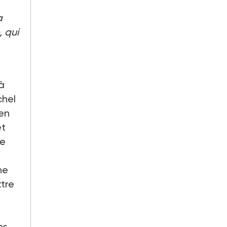
a
 qui
 à
chel
 en
et
De
ne
tre
ns