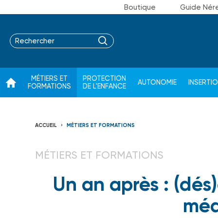
Boutique
Guide Nér
MÉTIERS ET
PROTECTION
AUTONOMIE
INSERTI
FORMATIONS
DE L'ENFANCE
ACCUEIL
MÉTIERS ET FORMATIONS
MÉTIERS ET FORMATIONS
Un an après : (dés
méd