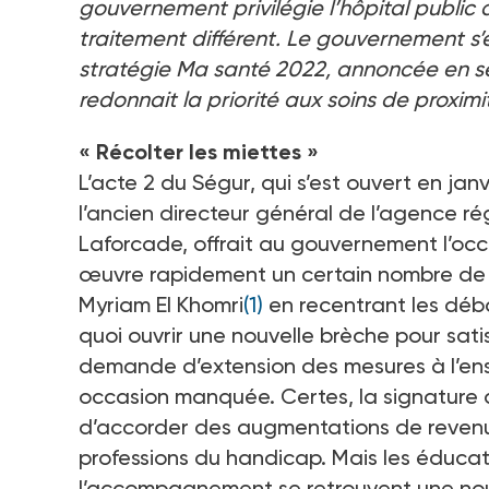
gouvernement privilégie l’hôpital public
traitement différent. Le gouvernement s’e
stratégie Ma santé 2022, annoncée en se
redonnait la priorité aux soins de proximi
« Récolter les miettes »
L’acte 2 du Ségur, qui s’est ouvert en jan
l’ancien directeur général de l’agence r
Laforcade, offrait au gouvernement l’occasi
œuvre rapidement un certain nombre de p
Myriam El Khomri
(1)
en recentrant les débat
quoi ouvrir une nouvelle brèche pour satis
demande d’extension des mesures à l’en
occasion manquée. Certes, la signature
d’accorder des augmentations de revenus 
professions du handicap. Mais les éducat
l’accompagnement se retrouvent une nouv