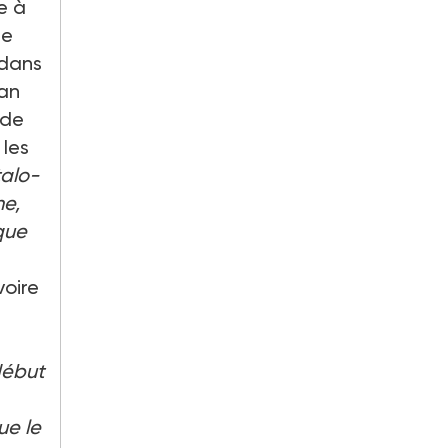
e à
le
 dans
 an
 de
 les
alo-
he,
 que
voire
début
ue le