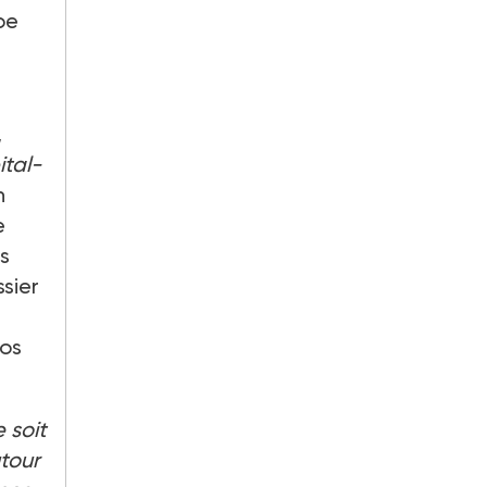
pe
,
ital-
n
e
es
ssier
ros
 soit
utour