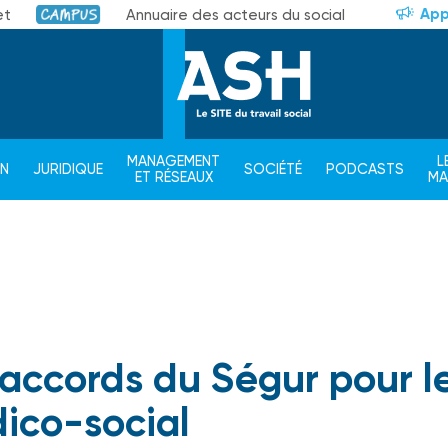
App
et
Annuaire des acteurs du social
Campus
MANAGEMENT
L
ON
JURIDIQUE
SOCIÉTÉ
PODCASTS
ET RÉSEAUX
M
)accords du Ségur pour l
ico-social