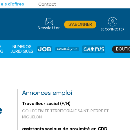
els d'offres
Contact
S'ABONNER
Newsletter
SE CONNECTER
CONSEIL
E
NUMÉROS
BOUTI
JOB
DE
CAMPUS
AG
JURIDIQUES
PROS
Annonces emploi
Travailleur social (F/H)
e
COLLECTIVITE TERRITORIALE SAINT-PIERRE ET
MIQUELON
assistants sociaux de proximité en CDD