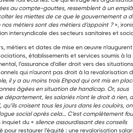
rées au compte-gouttes, ressemblent à un emplâ
écolter les miettes de ce que le gouvernement a 
 nos métiers sont des métiers d’appoint ?
», ironi
ion intersyndicale des secteurs sanitaires et soci
eurs, métiers et dates de mise en œuvre n’augurent
sociations, établissements et services soumis à la
ntal, l’assurance d’aller droit vers des situation
nnels qui n’auront pas droit à la revalorisation 
, il y a au moins trois Ehpad qui ont mis en plac
sonnes âgées en situation de handicap. Or, sous
 département, les salariés n’ont le droit à rien, a
qu’ils croisent tous les jours dans les couloirs, on
logue social après cela… C’est complètement fou
s inquiet du «
silence assourdissant des conseils
pour restaurer l’équité : une revalorisation salar