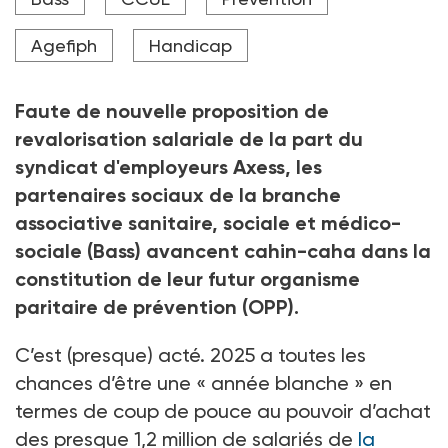
organisme de prévention, ses contours et son
financement font toujours débat.
Agefiph
Handicap
Crédit photo suyu - stock.adobe.com
Faute de nouvelle proposition de
revalorisation salariale de la part du
syndicat d'employeurs Axess, les
partenaires sociaux de la branche
associative sanitaire, sociale et médico-
sociale (Bass) avancent cahin-caha dans la
constitution de leur futur organisme
paritaire de prévention (OPP).
C’est (presque) acté. 2025 a toutes les
chances d’être une «
année blanche
» en
termes de coup de pouce au pouvoir d’achat
des presque 1,2
million de salariés de
la