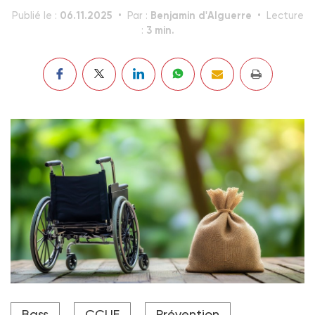
06.11.2025
Benjamin d'Alguerre
Publié le :
Par :
Lecture
3 min.
:
Si les acteurs semblent d’accord sur le principe d'un
Bass
CCUE
Prévention