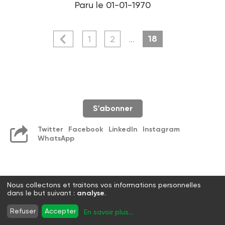
Paru le 01-01-1970
18
1
2
...
S'abonner
Twitter
Facebook
LinkedIn
Instagram
WhatsApp
Nous collectons et traitons vos informations personnelles
dans le but suivant :
analyse
.
Refuser
Accepter
En savoir plus
...