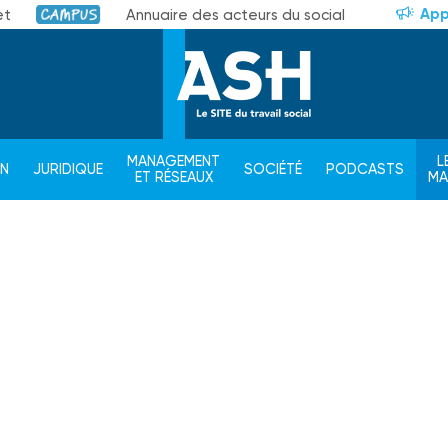
App
et
Annuaire des acteurs du social
Campus
MANAGEMENT
L
ON
JURIDIQUE
SOCIÉTÉ
PODCASTS
ET RÉSEAUX
M