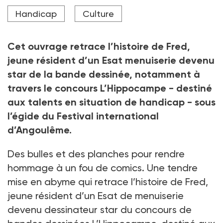
« Fred, le handicap n’empêche pas le talent ! » –
Handicap
Culture
Cazenove, Pilau, Madé et Domas
Crédit photo Ed. Bamboo,
Cet ouvrage retrace l’histoire de Fred,
jeune résident d’un Esat menuiserie devenu
star de la bande dessinée, notamment à
travers le concours L’Hippocampe - destiné
aux talents en situation de handicap - sous
l’égide du Festival international
d’Angoulême.
Des bulles et des planches pour rendre
hommage à un fou de comics. Une tendre
mise en abyme qui retrace l’histoire de Fred,
jeune résident d’un Esat de menuiserie
devenu dessinateur star du concours de