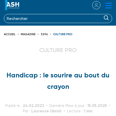
ACCUEIL
MAGAZINE
3296
CULTURE PRO
CULTURE PRO
Handicap : le sourire au bout du
crayon
24.02.2023
15.05.2025
Publié le :
Dernière Mise à jour :
Laurence Ubrich
1 min.
Par :
Lecture :