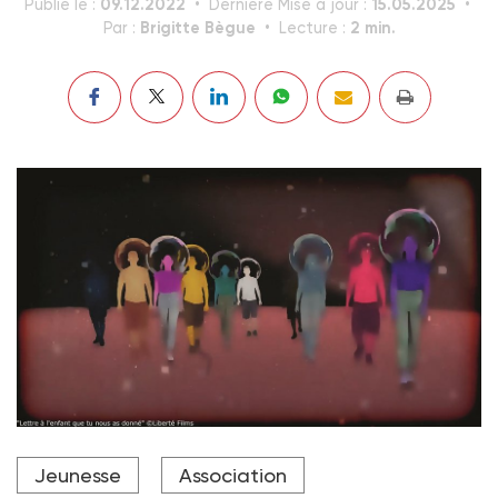
09.12.2022
15.05.2025
Publié le :
Dernière Mise à jour :
Brigitte Bègue
2 min.
Par :
Lecture :
Crédit photo Liberté Films
Jeunesse
Association