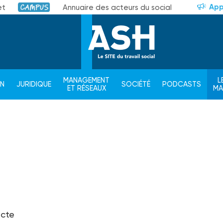
App
et
Annuaire des acteurs du social
Campus
MANAGEMENT
L
ON
JURIDIQUE
SOCIÉTÉ
PODCASTS
ET RÉSEAUX
M
acte