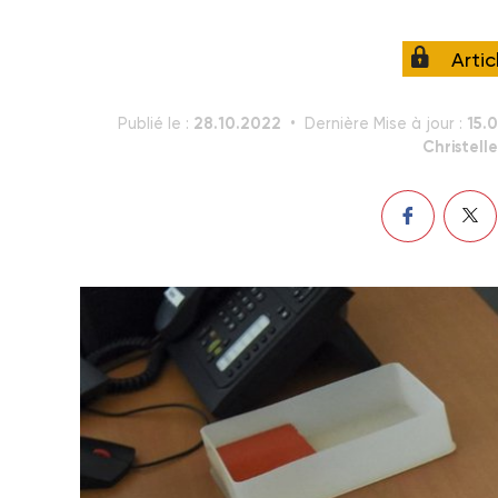
Arti
28.10.2022
15.
Publié le :
Dernière Mise à jour :
Christell