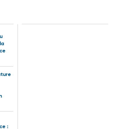
u
la
nce
uture
n
ce :