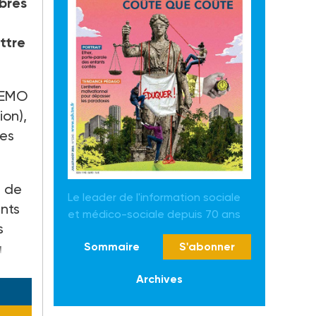
mbres
ettre
SAEMO
ion),
des
e de
Le leader de l'information sociale
nts
et médico-sociale depuis 70 ans
s
Sommaire
S'abonner
a
Archives