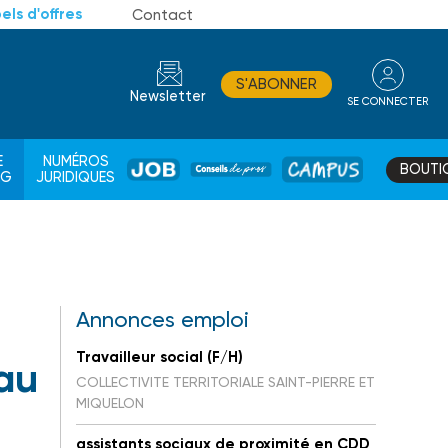
els d'offres
Contact
S'ABONNER
Newsletter
SE CONNECTER
CONSEIL
E
NUMÉROS
BOUTI
JOB
DE
CAMPUS
AG
JURIDIQUES
PROS
Annonces emploi
Travailleur social (F/H)
 au
COLLECTIVITE TERRITORIALE SAINT-PIERRE ET
MIQUELON
assistants sociaux de proximité en CDD