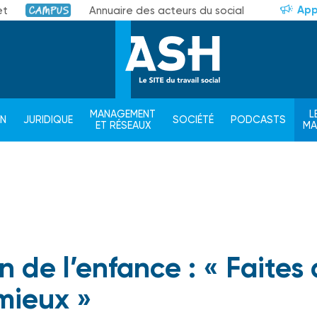
App
et
Annuaire des acteurs du social
Campus
MANAGEMENT
L
ON
JURIDIQUE
SOCIÉTÉ
PODCASTS
ET RÉSEAUX
M
 de l’enfance : « Faites
mieux »