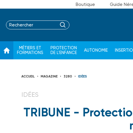
Boutique
Guide Nér
MÉTIERS ET
PROTECTION
AUTONOMIE
INSERTI
FORMATIONS
DE L'ENFANCE
ACCUEIL
MAGAZINE
3280
IDÉES
IDÉES
TRIBUNE - Protection