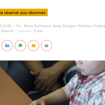
cle réservé aux abonnés
05.2025
Marie Eschmann, Rémy Dungler, Mathieu Chabrie
Par :
e Demuth
5 min.
Lecture :