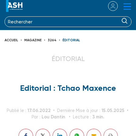
ACCUEIL
MAGAZINE
3264
ÉDITORIAL
ÉDITORIAL
Editorial : Tchao Maxence
17.06.2022
15.05.2025
Publié le :
Dernière Mise à jour :
Lou Dantin
3 min.
Par :
Lecture :