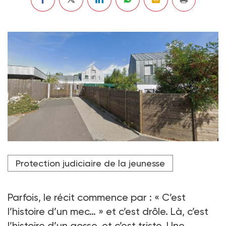
Crédit photo DR
Protection judiciaire de la jeunesse
Parfois, le récit commence par : « C’est
l’histoire d’un mec… » et c’est drôle. Là, c’est
l’histoire d’un gosse, et c’est triste. Une