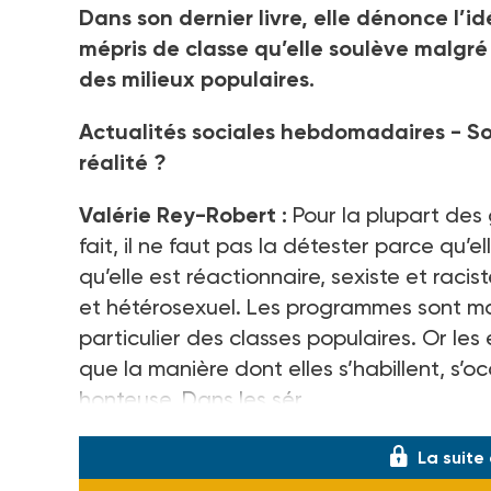
Dans son dernier livre, elle dénonce l’id
Crédit photo DR
mépris de classe qu’elle soulève malgré
des milieux populaires.
Actualités sociales hebdomadaires - So
réalité ?
Valérie Rey-Robert :
Pour la plupart des 
fait, il ne faut pas la détester parce qu’e
qu’elle est réactionnaire, sexiste et raci
et hétérosexuel. Les programmes sont ma
particulier des classes populaires. Or les
que la manière dont elles s’habillent, s’
honteuse. Dans les sér
La suite