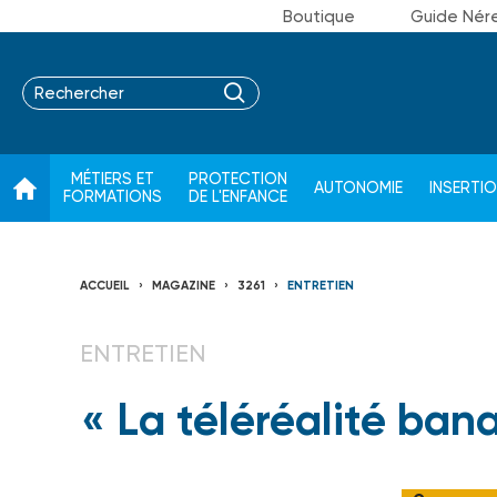
Boutique
Guide Nér
MÉTIERS ET
PROTECTION
AUTONOMIE
INSERTI
FORMATIONS
DE L'ENFANCE
ACCUEIL
MAGAZINE
3261
ENTRETIEN
ENTRETIEN
« La téléréalité bana