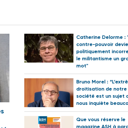
Catherine Delorme : 
contre-pouvoir devi
politiquement incorr
le militantisme un gr
mot"
Bruno Morel : “L’ext
droitisation de notre
société est un sujet 
nous inquiète beauc
es
Que vous réserve le
magazine ASH à para