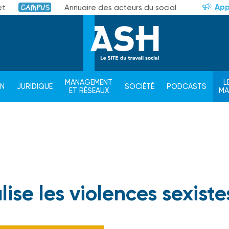
App
et
Annuaire des acteurs du social
Campus
MANAGEMENT
L
ON
JURIDIQUE
SOCIÉTÉ
PODCASTS
ET RÉSEAUX
M
lise les violences sexiste