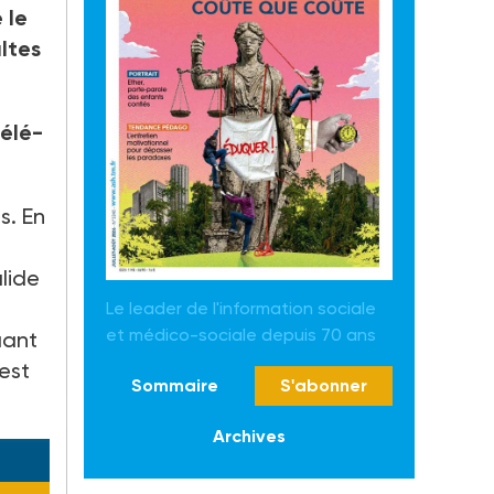
 le
ltes
télé-
s. En
alide
Le leader de l'information sociale
et médico-sociale depuis 70 ans
uant
est
Sommaire
S'abonner
Archives