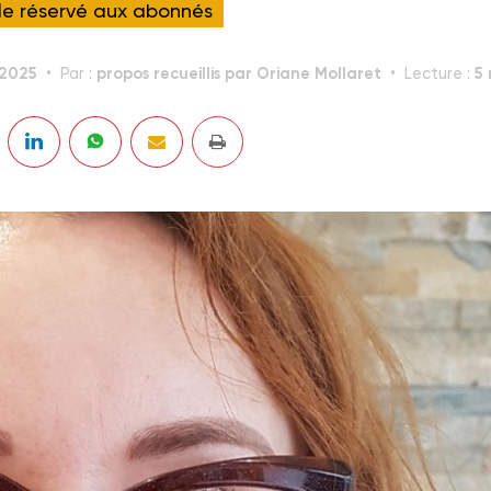
cle réservé aux abonnés
.2025
propos recueillis par Oriane Mollaret
5 
Par :
Lecture :