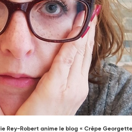
aru aux éditions Les Insolentes en avril 2022, Valérie Rey-Robert
ie Rey-Robert anime le blog « Crêpe Georgette
ibertalia, 2019).