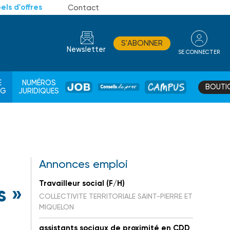
els d'offres
Contact
S'ABONNER
Newsletter
SE CONNECTER
CONSEIL
E
NUMÉROS
BOUTI
JOB
DE
CAMPUS
AG
JURIDIQUES
PROS
Annonces emploi
Travailleur social (F/H)
s »
COLLECTIVITE TERRITORIALE SAINT-PIERRE ET
MIQUELON
assistants sociaux de proximité en CDD