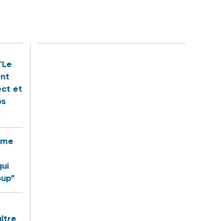
"Le
ent
ect et
os
rême
qui
oup”
ître