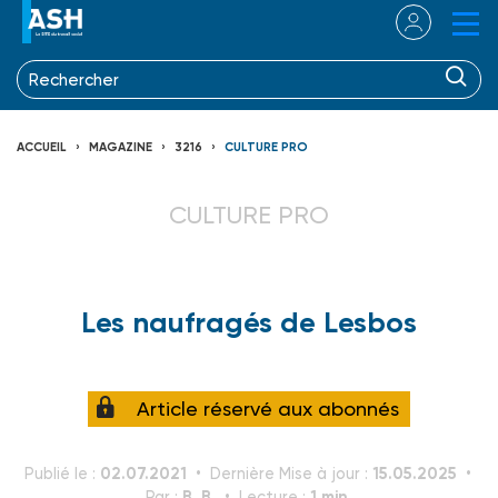
ACCUEIL
MAGAZINE
3216
CULTURE PRO
CULTURE PRO
Les naufragés de Lesbos
Article réservé aux abonnés
02.07.2021
15.05.2025
Publié le :
Dernière Mise à jour :
B. B.
1 min.
Par :
Lecture :