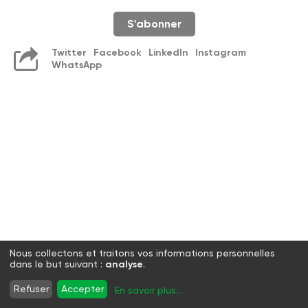
S'abonner
Twitter
Facebook
LinkedIn
Instagram
WhatsApp
Nous collectons et traitons vos informations personnelles
dans le but suivant :
analyse
.
Refuser
Accepter
En savoir plus
...