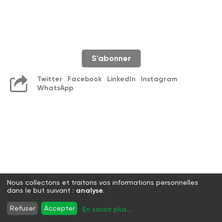
S'abonner
Twitter
Facebook
LinkedIn
Instagram
WhatsApp
Nous collectons et traitons vos informations personnelles
dans le but suivant :
analyse
.
Refuser
Accepter
En savoir plus
...