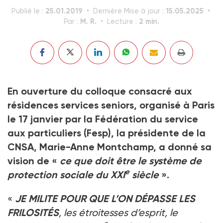
25.01.2019
15.05.2025
Publié le :
Dernière Mise à jour :
M. R.
2 min.
Par :
Lecture :
En ouverture du colloque consacré aux
résidences services seniors, organisé à Paris
le 17 janvier par la Fédération du service
aux particuliers (Fesp), la présidente de la
CNSA, Marie-Anne Montchamp, a donné sa
vision de «
ce que doit être le système de
e
protection sociale du XXI
siècle
».
«
JE MILITE POUR QUE L’ON DÉPASSE LES
FRILOSITÉS
, les étroitesses d’esprit, le