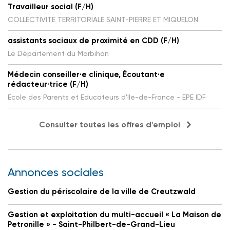
Travailleur social (F/H)
COLLECTIVITE TERRITORIALE SAINT-PIERRE ET MIQUELON
assistants sociaux de proximité en CDD (F/H)
Le Département du Morbihan
Médecin conseiller·e clinique, Écoutant·e
rédacteur·trice (F/H)
Ecole des Parents et Educateurs d'Ile-de-France - EPE IDF
Consulter toutes les offres d'emploi
Annonces sociales
Gestion du périscolaire de la ville de Creutzwald
Gestion et exploitation du multi-accueil « La Maison de
Petronille » - Saint-Philbert-de-Grand-Lieu