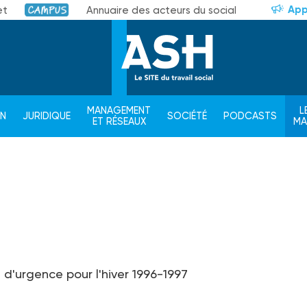
App
et
Annuaire des acteurs du social
Campus
MANAGEMENT
L
ON
JURIDIQUE
SOCIÉTÉ
PODCASTS
ET RÉSEAUX
M
 d'urgence pour l'hiver 1996-1997