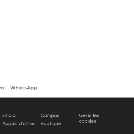
am
WhatsApp
Emploi
Campus
Gérer les
cookies
Appels d'offres
Boutique