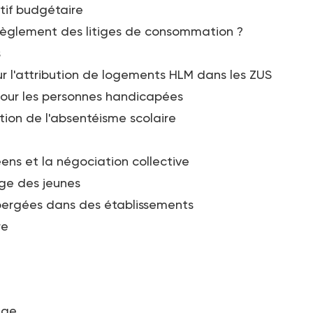
ctif budgétaire
règlement des litiges de consommation ?
s
r l'attribution de logements HLM dans les ZUS
pour les personnes handicapées
tion de l'absentéisme scolaire
éens et la négociation collective
ge des jeunes
bergées dans des établissements
re
age