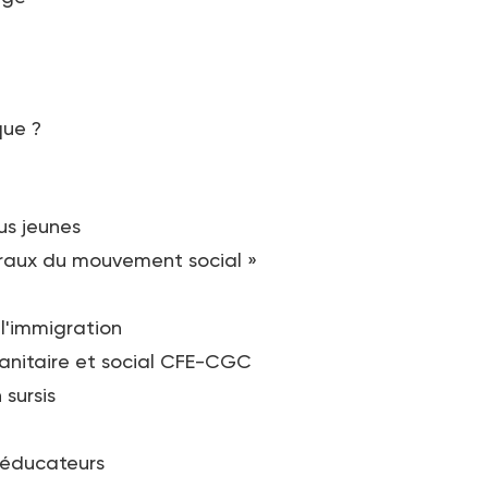
que ?
us jeunes
éraux du mouvement social »
 l'immigration
sanitaire et social CFE-CGC
sursis
 éducateurs