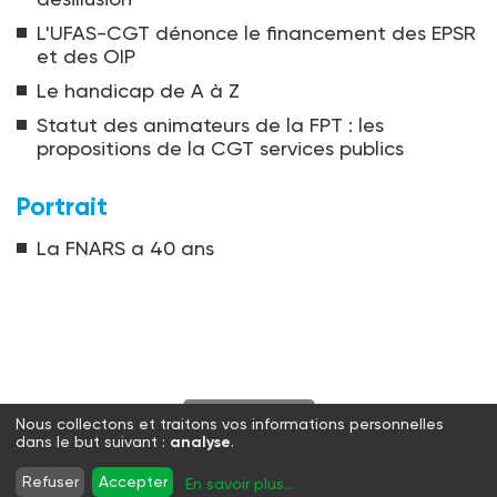
L'UFAS-CGT dénonce le financement des EPSR
et des OIP
Le handicap de A à Z
Statut des animateurs de la FPT : les
propositions de la CGT services publics
Portrait
La FNARS a 40 ans
S'abonner
Nous collectons et traitons vos informations personnelles
dans le but suivant :
analyse
.
Twitter
Facebook
LinkedIn
Instagram
Refuser
Accepter
En savoir plus
...
WhatsApp