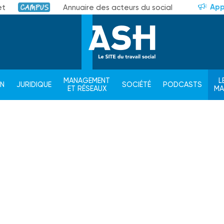
App
et
Annuaire des acteurs du social
Campus
MANAGEMENT
L
ON
JURIDIQUE
SOCIÉTÉ
PODCASTS
ET RÉSEAUX
M