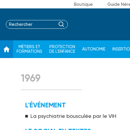
Boutique
Guide Nér
MÉTIERS ET
PROTECTION
AUTONOMIE
INSERTI
FORMATIONS
DE L'ENFANCE
1969
L'ÉVÉNEMENT
La psychiatrie bousculée par le VIH