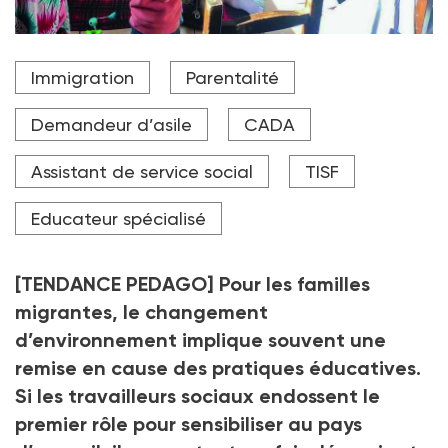
Pour de nombreux professionnels, le soutien à la
Immigration
Parentalité
parentalité dans un contexte d’interculturalité est
un enjeu quotidien. Faute d’apports théoriques en
formation initiale, ils ont de plus en plus recours à des
Demandeur d’asile
CADA
modules pédagogiques ponctuels pour répondre à ce
défi.
Assistant de service social
TISF
Crédit photo Association Papoto, parentalité pour tous
Educateur spécialisé
[TENDANCE PEDAGO] Pour les familles
migrantes, le changement
d’environnement implique souvent une
remise en cause des pratiques éducatives.
Si les travailleurs sociaux endossent le
premier rôle pour sensibiliser au pays