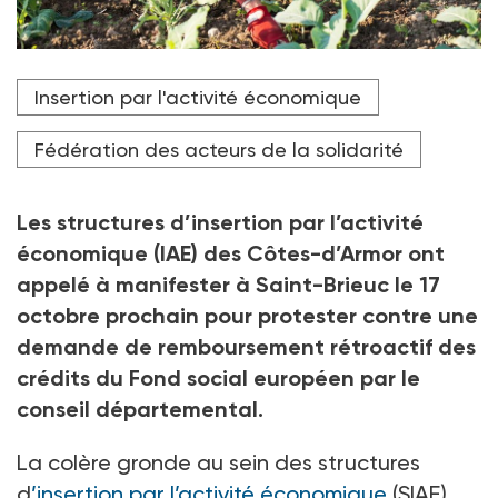
Dans les Côtes-d'Armor, plusieurs structures de l'IAE
Insertion par l'activité économique
sont mises en danger de faillite par la décision du
conseil départemental.
Fédération des acteurs de la solidarité
Crédit photo DR
Les structures d’insertion par l’activité
économique (IAE) des Côtes-d’Armor ont
appelé à manifester à Saint-Brieuc le 17
octobre prochain pour protester contre une
demande de remboursement rétroactif des
crédits du Fond social européen par le
conseil départemental.
La colère gronde au sein des structures
d
’insertion par l’activité économique
(SIAE)