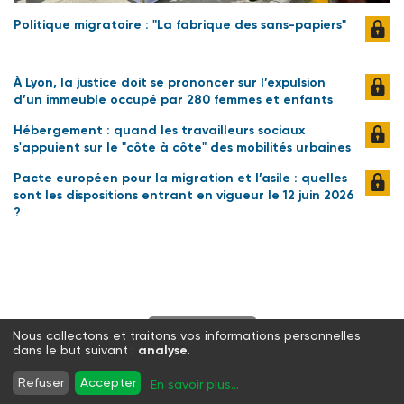
Politique migratoire : "La fabrique des sans-papiers"
À Lyon, la justice doit se prononcer sur l’expulsion
d’un immeuble occupé par 280 femmes et enfants
Hébergement : quand les travailleurs sociaux
s'appuient sur le "côte à côte" des mobilités urbaines
Pacte européen pour la migration et l’asile : quelles
sont les dispositions entrant en vigueur le 12 juin 2026
?
S'abonner
Nous collectons et traitons vos informations personnelles
dans le but suivant :
analyse
.
Twitter
Facebook
LinkedIn
Instagram
Refuser
Accepter
En savoir plus
...
WhatsApp