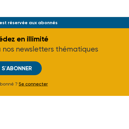
 est réservée aux abonnés
dez en illimité
à nos newsletters thématiques
S'ABONNER
Abonné ?
Se connecter