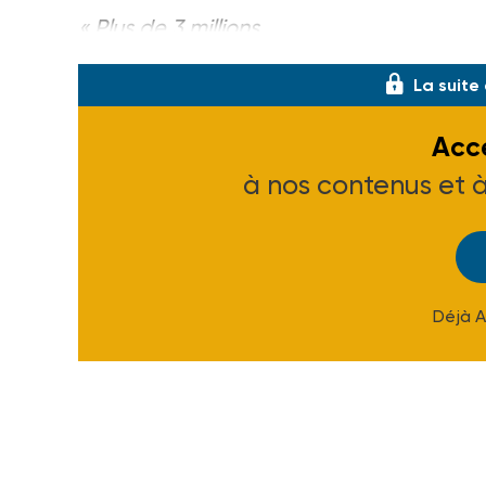
«
Plus de 3
millions
La suite
Accé
à nos contenus et 
Déjà 