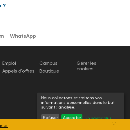
6 ?
am
WhatsApp
Emploi
Campus
Gérer les
cookies
Appels d'offres
Boutique
Nous collectons et traitons vos
informations personnelles dans le but
suivant :
analyse
.
Refuser
Accepter
En savoir plus
...
nner