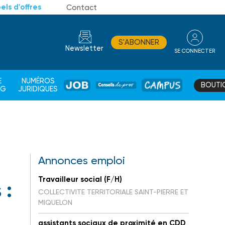
els d'offres
Contact
S'ABONNER
Newsletter
SE CONNECTER
CONSEIL
E
NUMÉROS
BOUTI
JOB
DE
CAMPUS
AG
JURIDIQUES
PROS
Annonces emploi
Travailleur social (F/H)
 :
COLLECTIVITE TERRITORIALE SAINT-PIERRE ET
MIQUELON
assistants sociaux de proximité en CDD