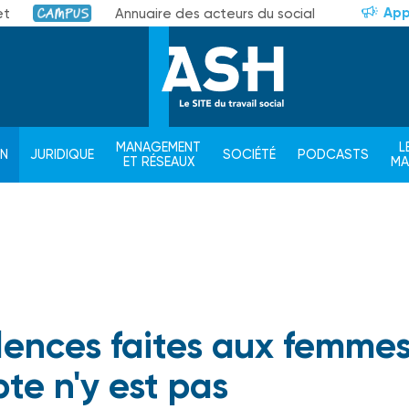
App
et
Annuaire des acteurs du social
Campus
MANAGEMENT
L
ON
JURIDIQUE
SOCIÉTÉ
PODCASTS
ET RÉSEAUX
M
olences faites aux femmes
te n'y est pas