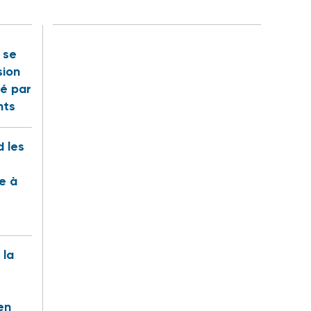
t se
sion
é par
nts
 les
te à
 la
en