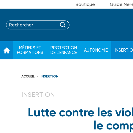
Boutique
Guide Nér
MÉTIERS ET
PROTECTION
AUTONOMIE
INSERTI
FORMATIONS
DE L'ENFANCE
ACCUEIL
INSERTION
INSERTION
Lutte contre les vi
le comp