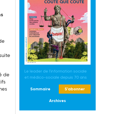
ns
de
suite
Le leader de l'information sociale
té de
et médico-sociale depuis 70 ans
ifs
mes
Sommaire
S'abonner
Archives