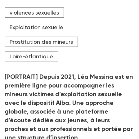
Léa Messina coordonne le dispositif Alba, qui
violences sexuelles
accompagne de façon globale les mineurs victimes
d’exploitation sexuelle.
Exploitation sexuelle
Crédit photo Armandine Penna
Prostitution des mineurs
Loire-Atlantique
[PORTRAIT] Depuis 2021, Léa Messina est en
première ligne pour accompagner les
mineurs victimes d’exploitation sexuelle
avec le dispositif Alba. Une approche
globale, associée à une plateforme
d’écoute dédiée aux jeunes, à leurs
proches et aux professionnels et portée par
une structure d’insertion.