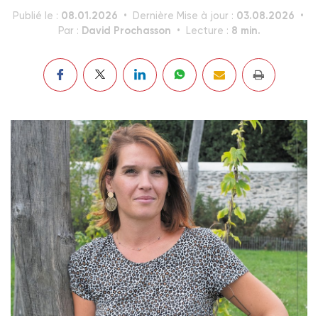
08.01.2026
03.08.2026
Publié le :
Dernière Mise à jour :
David Prochasson
8 min.
Par :
Lecture :