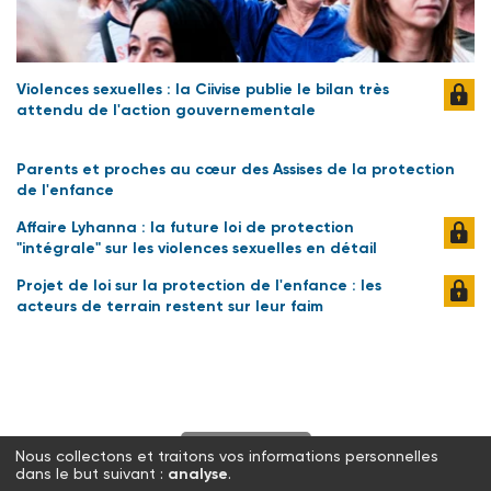
Violences sexuelles : la Ciivise publie le bilan très
attendu de l'action gouvernementale
Parents et proches au cœur des Assises de la protection
de l'enfance
Affaire Lyhanna : la future loi de protection
"intégrale" sur les violences sexuelles en détail
Projet de loi sur la protection de l'enfance : les
acteurs de terrain restent sur leur faim
S'abonner
Nous collectons et traitons vos informations personnelles
dans le but suivant :
analyse
.