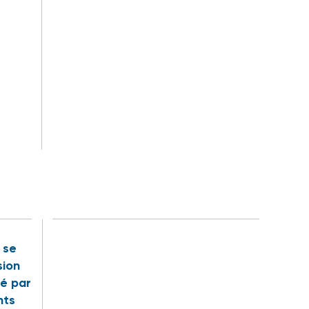
t se
sion
é par
nts