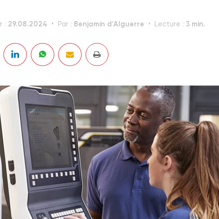
29.08.2024
Benjamin d'Alguerre
3 min.
r :
Par :
Lecture :