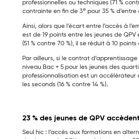
professionnelles ou techniques (71
% cont
e
contrainte en fin de 3
pour 35
% d’entre 
Ainsi, alors que l'écart entre l’accès à l’
est de 19
points entre les jeunes de QPV e
(51
% contre 70
%), il se réduit à 10
points 
Par ailleurs, si le contrat d’apprentissa
niveau Bac +
5 pour les jeunes des quarti
professionnalisation est un accélérateur 
les seconds (16
% contre 14
%).
23
% des jeunes de QPV accèdent 
Seul hic
: l’accès aux formations en alter