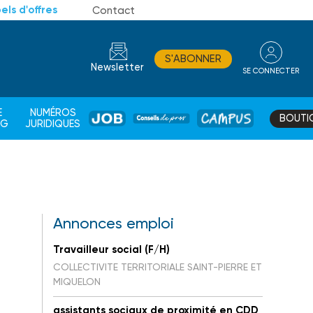
els d'offres
Contact
S'ABONNER
Newsletter
SE CONNECTER
CONSEIL
E
NUMÉROS
BOUTI
JOB
DE
CAMPUS
AG
JURIDIQUES
PROS
Annonces emploi
Travailleur social (F/H)
COLLECTIVITE TERRITORIALE SAINT-PIERRE ET
MIQUELON
assistants sociaux de proximité en CDD