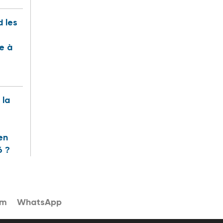
 les
te à
 la
en
6 ?
am
WhatsApp