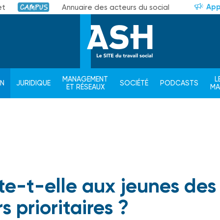
App
et
Annuaire des acteurs du social
Campus
MANAGEMENT
L
ON
JURIDIQUE
SOCIÉTÉ
PODCASTS
ET RÉSEAUX
M
ite-t-elle aux jeunes des
s prioritaires ?