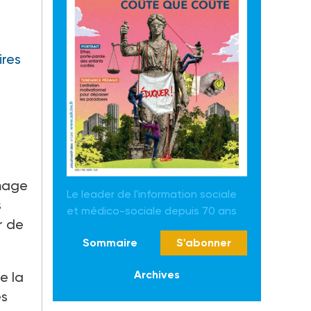
ires
ômage
Le leader de l'information sociale
s
et médico-sociale depuis 70 ans
r de
Sommaire
S'abonner
Archives
e la
es