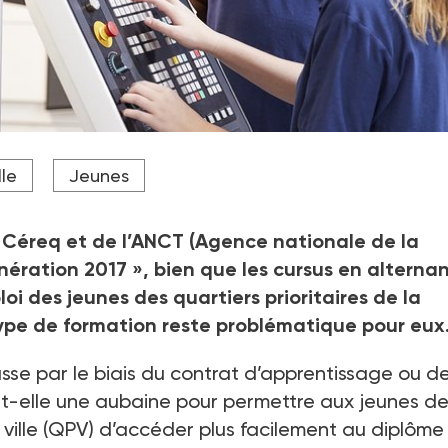
alternance contre 33 % de leurs homologues d'autres quartier
lle
Jeunes
 Céreq et de l’ANCT (Agence nationale de la
nération 2017
», bien que les cursus en alterna
oi des jeunes des quartiers prioritaires de la
e type de formation reste problématique pour e
asse par le biais du contrat d’apprentissage ou d
e-t-elle une aubaine pour permettre aux jeunes d
la ville (QPV) d’accéder plus facilement au diplôme