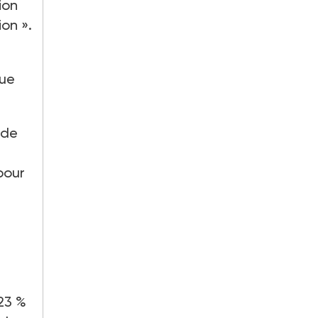
ion
ion
».
que
 de
pour
23
%