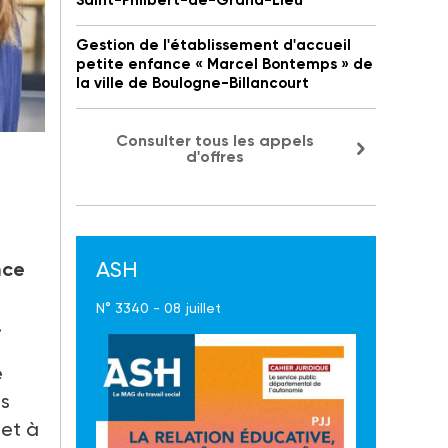
Saint-Philbert-de-Grand-Lieu
Gestion de l'établissement d'accueil
petite enfance « Marcel Bontemps » de
la ville de Boulogne-Billancourt
Consulter tous les appels
d'offres
s
ASH
nce
N° 3340 - 08 juillet
ux.
e
es
 et à