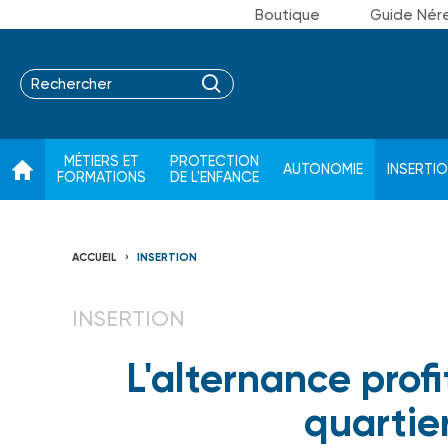
Boutique
Guide Nér
MÉTIERS ET
PROTECTION
AUTONOMIE
INSERTI
FORMATIONS
DE L'ENFANCE
ACCUEIL
INSERTION
INSERTION
L'alternance prof
quartier