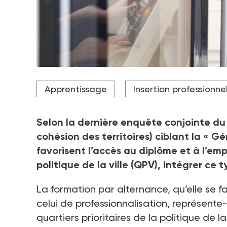
23 % des jeunes de QPV accèdent à des cursus en 
Apprentissage
Insertion professionne
(Céreq/ANCT).
Crédit photo Monkey Business - stock.adobe.co
Selon la dernière enquête conjointe du
cohésion des territoires) ciblant la «
Gé
favorisent l’accès au diplôme et à l’empl
politique de la ville (QPV), intégrer c
La formation par alternance, qu’elle se f
celui de professionnalisation, représent
quartiers prioritaires de la politique de 