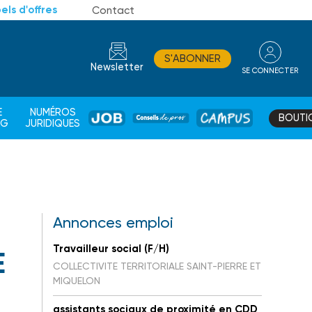
els d'offres
Contact
S'ABONNER
Newsletter
SE CONNECTER
CONSEIL
E
NUMÉROS
BOUTI
JOB
DE
CAMPUS
AG
JURIDIQUES
PROS
Annonces emploi
Travailleur social (F/H)
E
COLLECTIVITE TERRITORIALE SAINT-PIERRE ET
MIQUELON
assistants sociaux de proximité en CDD