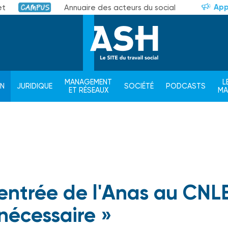
App
et
Annuaire des acteurs du social
Campus
MANAGEMENT
L
ON
JURIDIQUE
SOCIÉTÉ
PODCASTS
ET RÉSEAUX
M
L'entrée de l'Anas au CNL
 nécessaire »