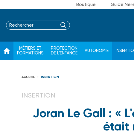
Boutique
Guide Nér
MÉTIERS ET
PROTECTION
AUTONOMIE
INSERTI
FORMATIONS
DE L'ENFANCE
ACCUEIL
INSERTION
INSERTION
Joran Le Gall : « 
était