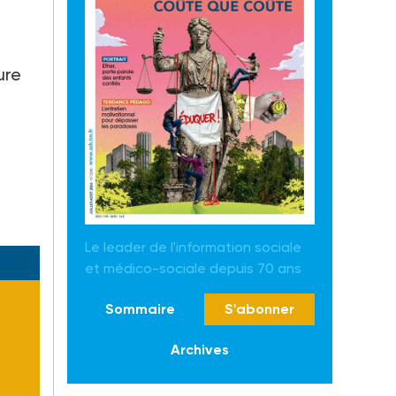
s
ure
Le leader de l'information sociale
et médico-sociale depuis 70 ans
Sommaire
S'abonner
Archives