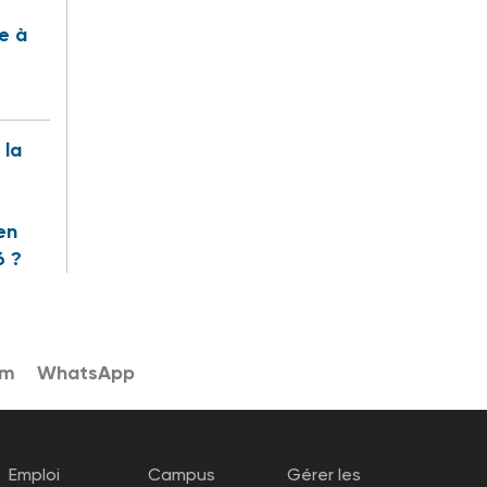
te à
 la
en
6 ?
am
WhatsApp
Emploi
Campus
Gérer les