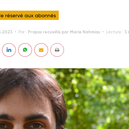
cle réservé aux abonnés
6.2023
Propos recueillis par Marie Nahmias
3 
Par :
Lecture :