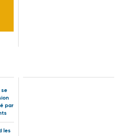
t se
sion
é par
nts
 les