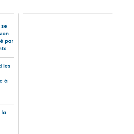
t se
sion
é par
nts
 les
te à
 la