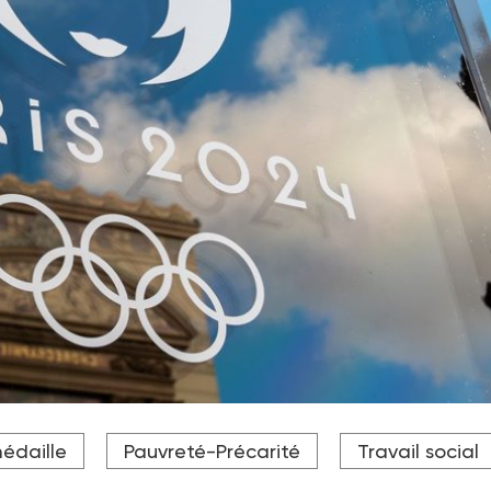
 vie durant les JOP 2024.
médaille
Pauvreté-Précarité
Travail social