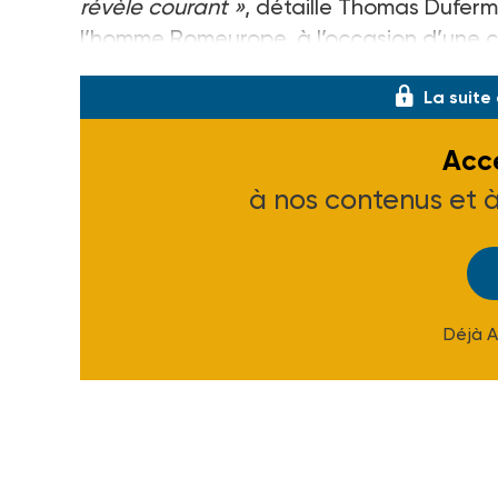
révèle courant »
, détaille Thomas Duferm
l’homme Romeurope, à l’occasion d’une 
La suite
Accé
à nos contenus et 
Déjà 