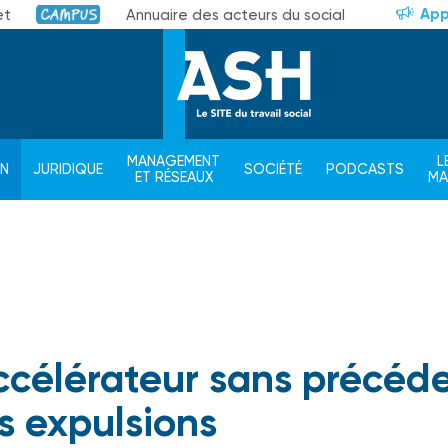
App
et
Annuaire des acteurs du social
Campus
MANAGEMENT
L
ON
JURIDIQUE
SOCIÉTÉ
PODCASTS
ET RÉSEAUX
M
ccélérateur sans précéd
es expulsions