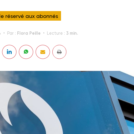
cle réservé aux abonnés
4
Flora Peille
3 min.
Par :
Lecture :