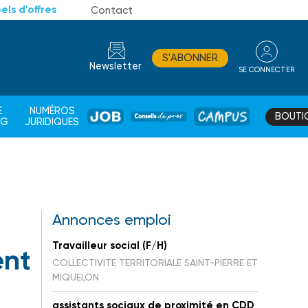
els d'offres
Contact
S'ABONNER
Newsletter
SE CONNECTER
CONSEIL
E
NUMÉROS
BOUTI
JOB
DE
CAMPUS
AG
JURIDIQUES
PROS
Annonces emploi
Travailleur social (F/H)
ent
COLLECTIVITE TERRITORIALE SAINT-PIERRE ET
MIQUELON
assistants sociaux de proximité en CDD