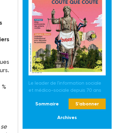
s
iers
ques
urs.
Le leader de l'information sociale
0 %
et médico-sociale depuis 70 ans
Sommaire
S'abonner
Archives
 se