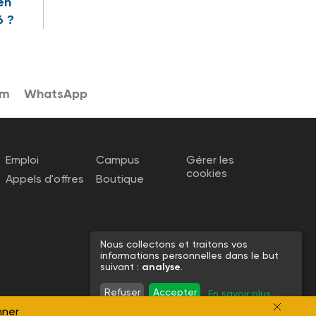
en
6 ?
am
WhatsApp
Emploi
Campus
Gérer les
cookies
Appels d'offres
Boutique
Nous collectons et traitons vos
informations personnelles dans le but
suivant :
analyse
.
Refuser
Accepter
En savoir plus
...
nner