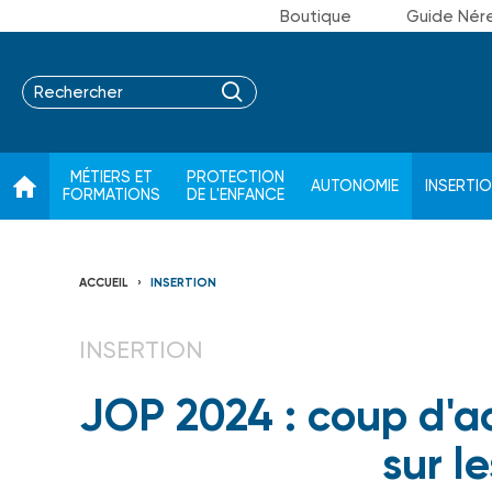
Boutique
Guide Nér
MÉTIERS ET
PROTECTION
AUTONOMIE
INSERTI
FORMATIONS
DE L'ENFANCE
ACCUEIL
INSERTION
INSERTION
JOP 2024 : coup d'a
sur l