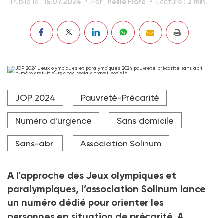
15.07.2024
Peille Flora
2 min.
Publié le :
Par :
Lecture :
Selon l'assocation Solinum, le taux de pauvreté en Ile-
JOP 2024
Pauvreté-Précarité
de-France s'élève à 15 %.
Crédit photo Laure Boyer / Hans Lucas / AFP
Numéro d'urgence
Sans domicile
Sans-abri
Association Solinum
A l’approche des Jeux olympiques et
paralympiques, l’association Solinum lance
un numéro dédié pour orienter les
personnes en situation de précarité. A