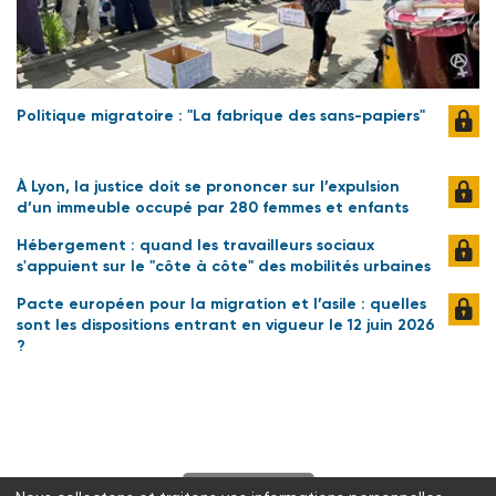
Politique migratoire : "La fabrique des sans-papiers"
À Lyon, la justice doit se prononcer sur l’expulsion
d’un immeuble occupé par 280 femmes et enfants
Hébergement : quand les travailleurs sociaux
s'appuient sur le "côte à côte" des mobilités urbaines
Pacte européen pour la migration et l’asile : quelles
sont les dispositions entrant en vigueur le 12 juin 2026
?
S'abonner