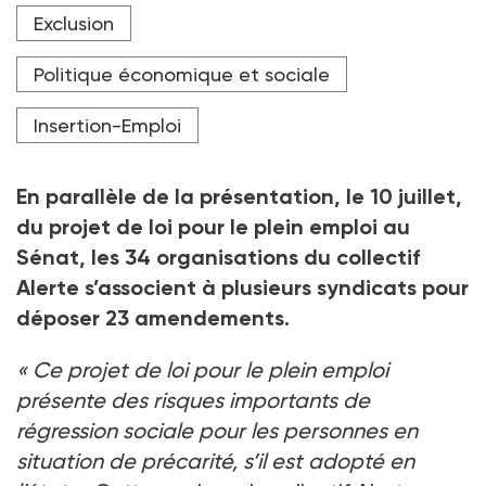
En déposant 23 amendements au projet de loi pour le
Exclusion
plein emploi, le collectif Alerte entend lutter contre la
« régression sociale » que pourrait générer la réforme.
Politique économique et sociale
Crédit photo Xose Bouzas / Hans Lucas / AFP
Insertion-Emploi
En parallèle de la présentation, le 10
juillet,
du projet de loi pour le plein emploi au
Sénat, les 34
organisations du collectif
Alerte s’associent à plusieurs syndicats pour
déposer 23
amendements.
«
Ce projet de loi pour le plein emploi
présente des risques importants de
régression sociale pour les personnes en
situation de précarité, s’il est adopté en