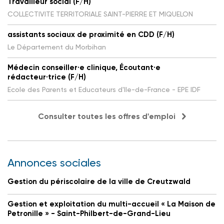
Travailleur social (F/H)
COLLECTIVITE TERRITORIALE SAINT-PIERRE ET MIQUELON
assistants sociaux de proximité en CDD (F/H)
Le Département du Morbihan
Médecin conseiller·e clinique, Écoutant·e
rédacteur·trice (F/H)
Ecole des Parents et Educateurs d'Ile-de-France - EPE IDF
Consulter toutes les offres d'emploi
Annonces sociales
Gestion du périscolaire de la ville de Creutzwald
Gestion et exploitation du multi-accueil « La Maison de
Petronille » - Saint-Philbert-de-Grand-Lieu