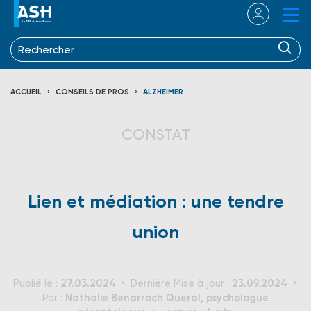
ACCUEIL
CONSEILS DE PROS
ALZHEIMER
CONSTAT
Lien et médiation : une tendre
union
27.03.2024
23.09.2024
Publié le :
Dernière Mise à jour :
Nathalie Benarroch Queral, psychologue
Par :