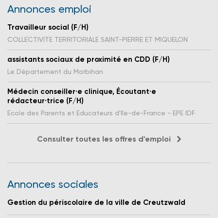
Annonces emploi
Travailleur social (F/H)
COLLECTIVITE TERRITORIALE SAINT-PIERRE ET MIQUELON
assistants sociaux de proximité en CDD (F/H)
Le Département du Morbihan
Médecin conseiller·e clinique, Écoutant·e
rédacteur·trice (F/H)
Ecole des Parents et Educateurs d'Ile-de-France - EPE IDF
Consulter toutes les offres d'emploi
Annonces sociales
Gestion du périscolaire de la ville de Creutzwald