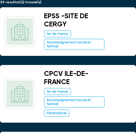
39 resultat(s) trouvé(s)
EPSS -SITE DE
CERGY
île-de-france
Accompagnement social et
familial
CPCV ILE-DE-
FRANCE
île-de-france
Accompagnement social et
familial
Paramédical