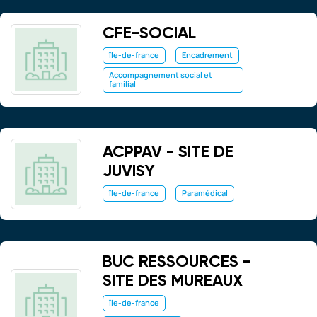
CFE-SOCIAL
île-de-france
Encadrement
Accompagnement social et
familial
ACPPAV - SITE DE
JUVISY
île-de-france
Paramédical
BUC RESSOURCES -
SITE DES MUREAUX
île-de-france