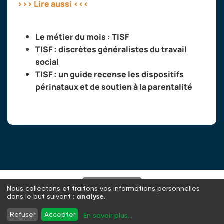
>>> Lire aussi <<<
Le métier du mois : TISF
TISF : discrètes généralistes du travail
social
TISF : un guide recense les dispositifs
périnataux et de soutien à la parentalité
S'abonner
Nous collectons et traitons vos informations personnelles
dans le but suivant :
analyse
.
Twitter
Facebook
LinkedIn
Instagram
Refuser
Accepter
En savoir plus
...
WhatsApp