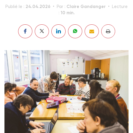
24.04.2026
Claire Gandanger
Publié le :
Par :
Lecture
10 min.
: