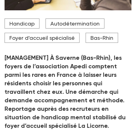
L'atelier du foyer Apedi recrute chaque année une
Handicap
Autodétermination
quinzaine de stagiaires. L'éducatrice sportive Martine
Brévi assiste les participants.
Foyer d'accueil spécialisé
Bas-Rhin
Crédit photo Pascal Bastien
[MANAGEMENT] À Saverne (Bas-Rhin), les
foyers de l’association Apedi comptent
parmi les rares en France à laisser leurs
résidents choisir les personnes qui
travaillent chez eux. Une démarche qui
demande accompagnement et méthode.
Reportage auprès des recruteurs en
situation de handicap mental stabilisé du
foyer d’accueil spécialisé La Licorne.