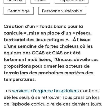
CCAS indiquaient avoir disposé des moyens
techniques et humains suffisants pour accompagner
les personnes isolées vulnérables.
Grand âge
Personne vulnérable
Crédit photo TNPP Studio - stock.adobe.com
Création d’un « fonds blanc pour la
canicule », mise en place d’un « réseau
territorial des lieux refuges »… À l’issue
d’une semaine de fortes chaleurs où les
équipes des CCAS et CIAS ont été
fortement mobilisées, l’Unccas dévoile ses
propositions pour armer les acteurs de
terrain lors des prochaines montées des
températures.
Les
services d’urgence hospitaliers
n’ont pas
été les seuls à se retrouver sous pression lors
de l’épisode caniculaire de ces derniers jours.