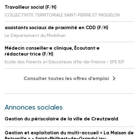
Travailleur social (F/H)
COLLECTIVITE TERRITORIALE SAINT-PIERRE ET MIQUELON
assistants sociaux de proximité en CDD (F/H)
Le Département du Morbihan
Médecin conseiller·e clinique, Écoutant·e
rédacteur·trice (F/H)
Ecole des Parents et Educateurs d'Ile-de-France - EPE IDF
Consulter toutes les offres d'emploi
Annonces sociales
Gestion du périscolaire de la ville de Creutzwald
Gestion et exploitation du multi-accueil « La Maison de
Petronille » - Saint-Philbert-de-Grand-Lieu