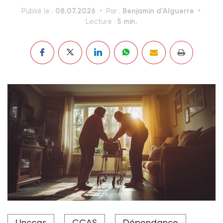
08.07.2026
Benjamin d'Alguerre
Publié le :
Par :
5 min.
Lecture :
Lors du récent épisode caniculaire, seuls 33 % des
Unccas
CCAS
Dépendance