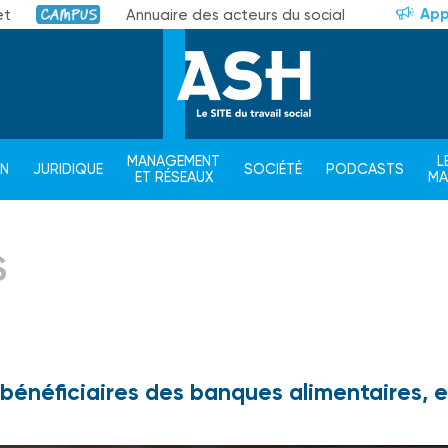
App
et
Annuaire des acteurs du social
Campus
MANAGEMENT
L
ON
JURIDIQUE
SOCIÉTÉ
PODCASTS
ET RÉSEAUX
M
S
bénéficiaires des banques alimentaires, e