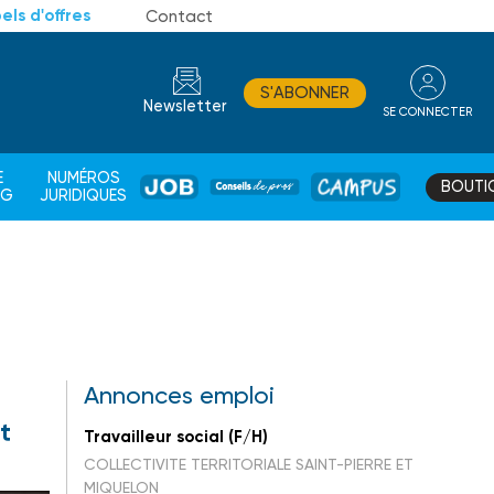
els d'offres
Contact
S'ABONNER
Newsletter
SE CONNECTER
CONSEIL
E
NUMÉROS
BOUTI
JOB
DE
CAMPUS
AG
JURIDIQUES
PROS
Annonces emploi
t
Travailleur social (F/H)
COLLECTIVITE TERRITORIALE SAINT-PIERRE ET
MIQUELON