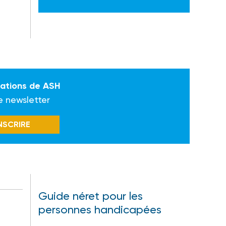
mations de ASH
e newsletter
INSCRIRE
Guide néret pour les
personnes handicapées