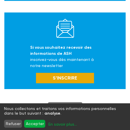
Si vous souhaitez recevoir des
informations de ASH
inscrivez-vous dès maintenant à
notre newsletter
S’INSCRIRE
S'abonner
Nous collectons et traitons vos informations personnelles
dans le but suivant :
analyse
.
Twitter
Facebook
LinkedIn
Instagram
Refuser
Accepter
En savoir plus
...
WhatsApp