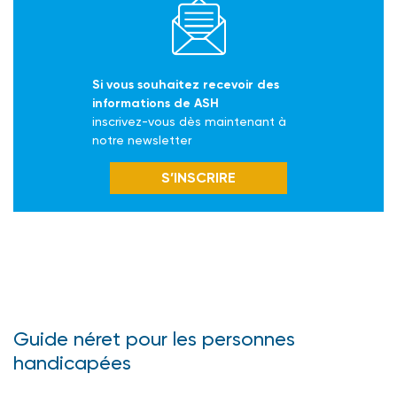
Si vous souhaitez recevoir des
informations de ASH
inscrivez-vous dès maintenant à
notre newsletter
S’INSCRIRE
Guide néret pour les personnes
handicapées